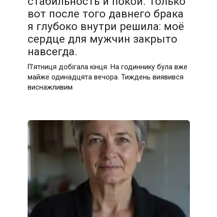
стабильность и покой. Только
вот после того давнего брака
я глубоко внутри решила: моё
сердце для мужчин закрыто
навсегда.
П’ятниця добігала кінця. На годиннику була вже
майже одинадцята вечора. Тиждень виявився
виснажливим