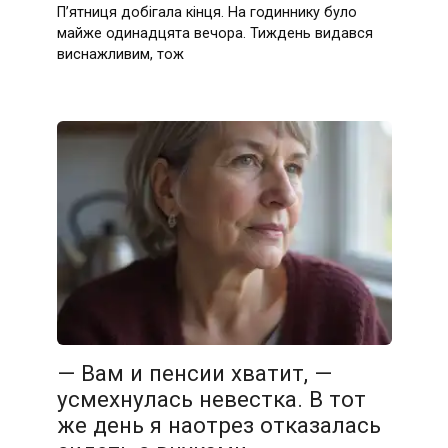
П’ятниця добігала кінця. На годиннику було
майже одинадцята вечора. Тиждень видався
виснажливим, тож
— Вам и пенсии хватит, —
усмехнулась невестка. В тот
же день я наотрез отказалась