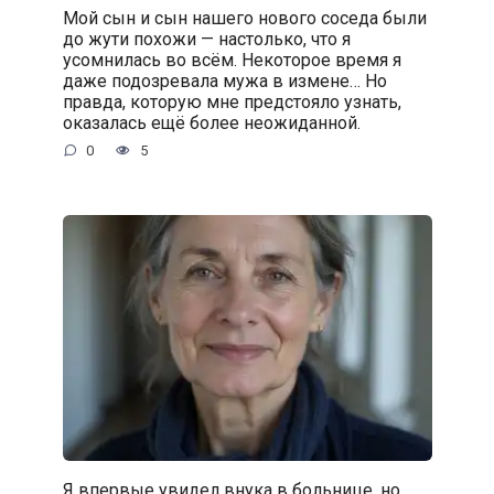
Мой сын и сын нашего нового соседа были
до жути похожи — настолько, что я
усомнилась во всём. Некоторое время я
даже подозревала мужа в измене… Но
правда, которую мне предстояло узнать,
оказалась ещё более неожиданной.
0
5
Я впервые увидел внука в больнице, но