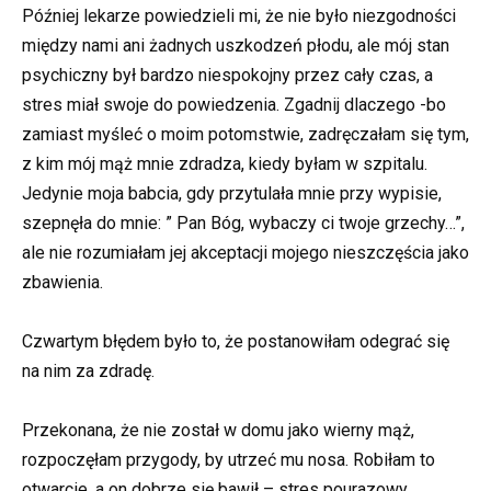
Później lekarze powiedzieli mi, że nie było niezgodności
między nami ani żadnych uszkodzeń płodu, ale mój stan
psychiczny był bardzo niespokojny przez cały czas, a
stres miał swoje do powiedzenia. Zgadnij dlaczego -bo
zamiast myśleć o moim potomstwie, zadręczałam się tym,
z kim mój mąż mnie zdradza, kiedy byłam w szpitalu.
Jedynie moja babcia, gdy przytulała mnie przy wypisie,
szepnęła do mnie: ” Pan Bóg, wybaczy ci twoje grzechy…”,
ale nie rozumiałam jej akceptacji mojego nieszczęścia jako
zbawienia.
Czwartym błędem było to, że postanowiłam odegrać się
na nim za zdradę.
Przekonana, że nie został w domu jako wierny mąż,
rozpoczęłam przygody, by utrzeć mu nosa. Robiłam to
otwarcie, a on dobrze się bawił – stres pourazowy,