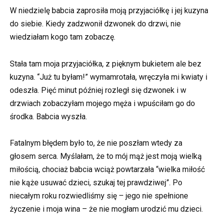
W niedzielę babcia zaprosiła moją przyjaciółkę i jej kuzyna
do siebie. Kiedy zadzwonił dzwonek do drzwi, nie
wiedziałam kogo tam zobaczę.
Stała tam moja przyjaciółka, z pięknym bukietem ale bez
kuzyna. “Już tu byłam!” wymamrotała, wręczyła mi kwiaty i
odeszła. Pięć minut później rozległ się dzwonek i w
drzwiach zobaczyłam mojego męża i wpuściłam go do
środka. Babcia wyszła.
Fatalnym błędem było to, że nie poszłam wtedy za
głosem serca. Myślałam, że to mój mąż jest moją wielką
miłością, chociaż babcia wciąż powtarzała “wielka miłość
nie kąże usuwać dzieci, szukaj tej prawdziwej”. Po
niecałym roku rozwiedliśmy się – jego nie spełnione
życzenie i moja wina – że nie mogłam urodzić mu dzieci.