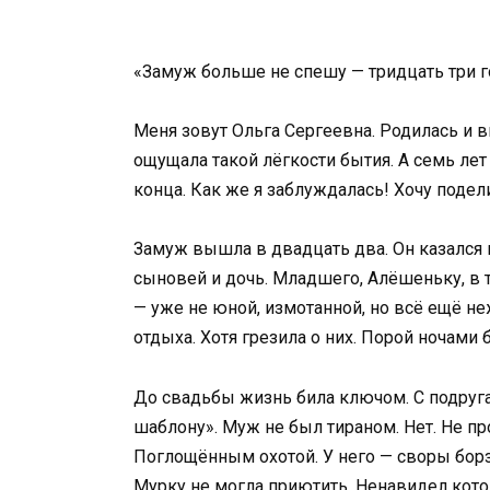
«Замуж больше не спешу — тридцать три г
Меня зовут Ольга Сергеевна. Родилась и 
ощущала такой лёгкости бытия. А семь лет
конца. Как же я заблуждалась! Хочу подел
Замуж вышла в двадцать два. Он казался н
сыновей и дочь. Младшего, Алёшеньку, в 
— уже не юной, измотанной, но всё ещё неж
отдыха. Хотя грезила о них. Порой ночами
До свадьбы жизнь била ключом. С подруга
шаблону». Муж не был тираном. Нет. Не пр
Поглощённым охотой. У него — своры борз
Мурку не могла приютить. Ненавидел котов.