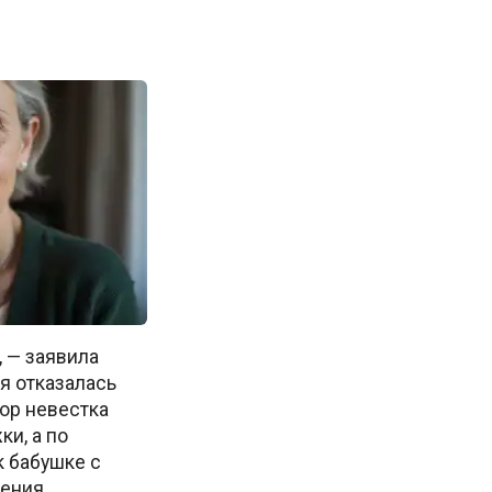
 — заявила
 я отказалась
пор невестка
ки, а по
 бабушке с
ения.