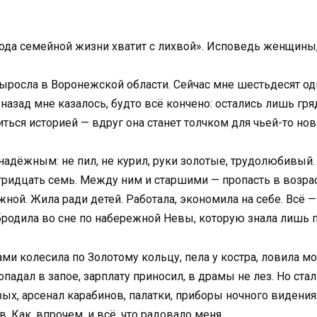
ода семейной жизни хватит с лихвой». Исповедь женщины,
выросла в Воронежской области. Сейчас мне шестьдесят од
 назад мне казалось, будто всё кончено: остались лишь гр
иться историей — вдруг она станет толчком для чьей-то но
адёжным: не пил, не курил, руки золотые, трудолюбивый. 
тридцать семь. Между ним и старшими — пропасть в возра
ной. Жила ради детей. Работала, экономила на себе. Всё —
 бродила во сне по набережной Невы, которую знала лишь 
ми колесила по Золотому кольцу, пела у костра, ловила м
опадал в запое, зарплату приносил, в драмы не лез. Но с
ых, арсенал карабинов, палатки, приборы ночного видения
 Как, впрочем, и всё, что радовало меня.