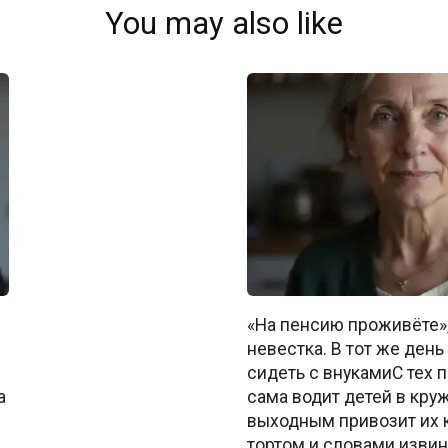
You may also like
«На пенсию проживёте»,
невестка. В тот же день
сидеть с внукамиС тех 
а
сама водит детей в круж
выходным привозит их к
тортом и словами извин