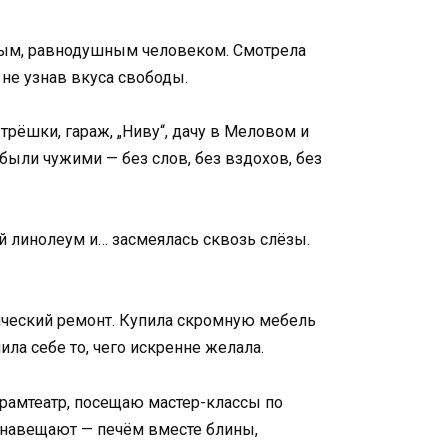
ливым, равнодушным человеком. Смотрела
и не узнав вкуса свободы.
трёшки, гараж, „Ниву“, дачу в Меловом и
были чужими — без слов, без вздохов, без
ый линолеум и… засмеялась сквозь слёзы.
ический ремонт. Купила скромную мебель
ла себе то, чего искренне желала.
драмтеатр, посещаю мастер-классы по
о навещают — печём вместе блины,