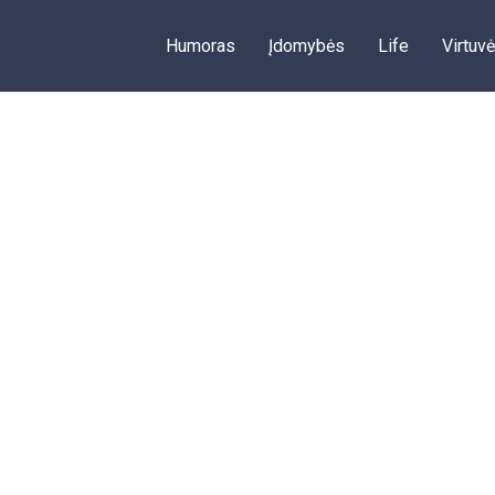
Humoras
Įdomybės
Life
Virtuvė