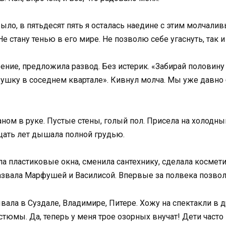
 было, в пятьдесят пять я осталась наедине с этим молча
Не стану тенью в его мире. Не позволю себе угаснуть, так 
ение, предложила развод. Без истерик. «Забирай половину 
вушку в соседнем квартале». Кивнул молча. Мы уже давно 
аном в руке. Пустые стены, голый пол. Присела на холодн
дцать лет дышала полной грудью.
а пластиковые окна, сменила сантехнику, сделала космет
азвала Марфушей и Василисой. Впервые за полвека позволи
ала в Суздале, Владимире, Питере. Хожу на спектакли в 
тюмы. Да, теперь у меня трое озорных внучат! Дети част