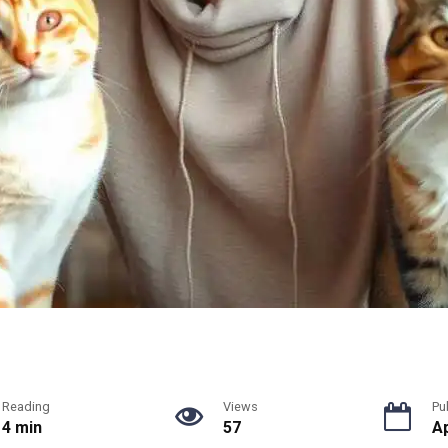
Reading
Views
Pu
4 min
57
Ap