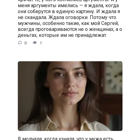
меня аргументы имелись — я ждала, когда
они соберутся в единую картину. И ждала я
не скандала. Ждала оговорки. Потому что
мужчины, особенно такие, как мой Сергей,
всегда проговариваются не о женщинах, а о
деньгах, которые им не принадлежат.
0
1
Я молчала, когда узнала, что у мужа есть