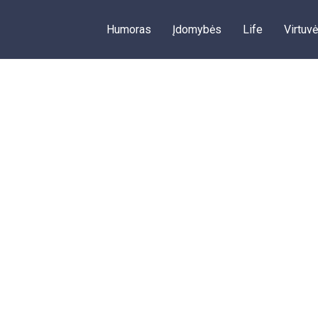
Humoras
Įdomybės
Life
Virtuvė