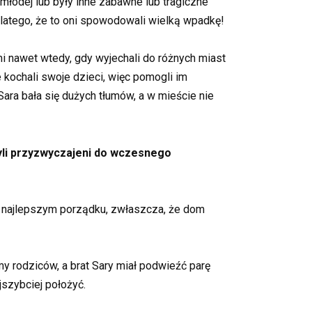
młodej lub były inne zabawne lub tragiczne
 dlatego, że to oni spowodowali wielką wpadkę!
łmi nawet wtedy, gdy wyjechali do różnych miast
ce kochali swoje dzieci, więc pomogli im
ara bała się dużych tłumów, a w mieście nie
 byli przyzwyczajeni do wczesnego
ak najlepszym porządku, zwłaszcza, że dom
y rodziców, a brat Sary miał podwieźć parę
jszybciej położyć.