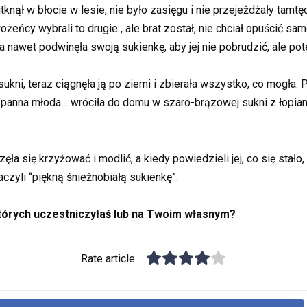
tknął w błocie w lesie, nie było zasięgu i nie przejeżdżały tam
eńcy wybrali to drugie , ale brat został, nie chciał opuścić s
a nawet podwinęła swoją sukienkę, aby jej nie pobrudzić, ale pote
sukni, teraz ciągnęła ją po ziemi i zbierała wszystko, co mogła. 
 panna młoda… wróciła do domu w szaro-brązowej sukni z łopiana
a się krzyżować i modlić, a kiedy powiedzieli jej, co się stało,
aczyli “piękną śnieżnobiałą sukienkę”.
których uczestniczyłaś lub na Twoim własnym?
Rate article