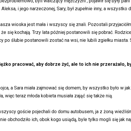
ezproblemowo, byli walczący mężczyźni , pojawił się były pani 
Aleksa, i jego narzeczonej, Sary, był zupełnie inny, a wszystko
 nasza wioska jest mała i wszyscy się znali. Pozostali przyjació
, że się kochają. Trzy lata później postanowili się pobrać. Rodzi
 ślubie postanowili zostać na wsi, nie lubili zgiełku miasta. S
ciężko pracować, aby dobrze żyć, ale to ich nie przerażało,
ie ojca, a Sara miała zajmować się domem, by wszystko było w j
ła, więc teraz młoda kobieta musiała zająć się także nią.
szyscy goście pojechali do domu autobusem, ja z żoną wieźliśm
nie obchodziło ich, obok kogo usiądą, byle tylko mogli się jak na