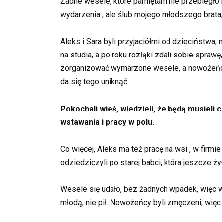
Żadne wesele, które pamiętam nie przebiegło b
wydarzenia , ale ślub mojego młodszego brata, 
Aleks i Sara byli przyjaciółmi od dzieciństwa,
na studia, a po roku rozłąki zdali sobie sprawę
zorganizować wymarzone wesele, a nowożeńcy po
da się tego uniknąć.
Pokochali wieś, wiedzieli, że będą musieli 
wstawania i pracy w polu.
Co więcej, Aleks ma też pracę na wsi , w firm
odziedziczyli po starej babci, która jeszcze ży
Wesele się udało, bez żadnych wpadek, więc w
młodą, nie pił. Nowożeńcy byli zmęczeni, więc 