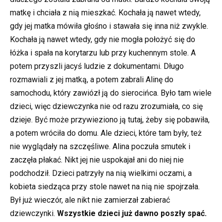
matkę i chciała z nią mieszkać. Kochała ją nawet wtedy,
gdy jej matka mówiła głośno i stawała się inna niż zwykle.
Kochała ją nawet wtedy, gdy nie mogła położyć się do
łóżka i spała na korytarzu lub przy kuchennym stole. A
potem przyszli jacyś ludzie z dokumentami. Długo
rozmawiali z jej matką, a potem zabrali Alinę do
samochodu, który zawiózł ją do sierocińca. Było tam wiele
dzieci, więc dziewczynka nie od razu zrozumiała, co się
dzieje. Być może przywieziono ją tutaj, żeby się pobawiła,
a potem wróciła do domu. Ale dzieci, które tam były, też
nie wyglądały na szczęśliwe. Alina poczuła smutek i
zaczęła płakać. Nikt jej nie uspokajał ani do niej nie
podchodził. Dzieci patrzyły na nią wielkimi oczami, a
kobieta siedząca przy stole nawet na nią nie spojrzała.
Był już wieczór, ale nikt nie zamierzał zabierać
dziewczynki.
Wszystkie dzieci już dawno poszły spać.