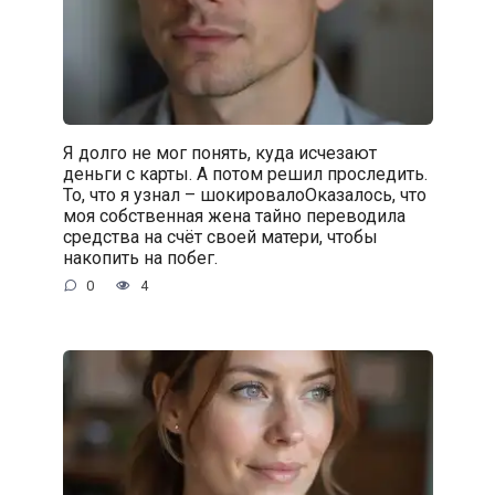
Я долго не мог понять, куда исчезают
деньги с карты. А потом решил проследить.
То, что я узнал – шокировалоОказалось, что
моя собственная жена тайно переводила
средства на счёт своей матери, чтобы
накопить на побег.
0
4