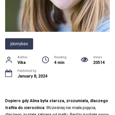
Įdomybės
Author
Reading
Views
Vika
4 min
20514
Published by
January 8, 2024
Dopiero gdy Alina była starsza, zrozumiała, dlaczego
trafiła do sierocińca
. Wcześniej nie miała pojęcia,
dlaczego została zabrana od matki. Bardzo kochała swoją