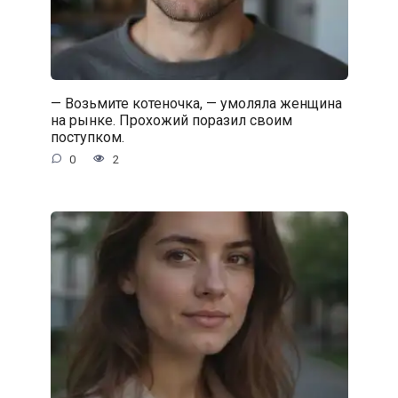
— Возьмите котеночка, — умоляла женщина
на рынке. Прохожий поразил своим
поступком.
0
2