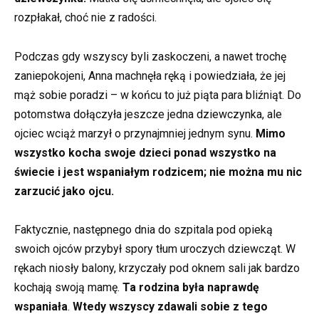
rozpłakał, choć nie z radości.
Podczas gdy wszyscy byli zaskoczeni, a nawet trochę
zaniepokojeni, Anna machnęła ręką i powiedziała, że jej
mąż sobie poradzi – w końcu to już piąta para bliźniąt. Do
potomstwa dołączyła jeszcze jedna dziewczynka, ale
ojciec wciąż marzył o przynajmniej jednym synu.
Mimo
wszystko kocha swoje dzieci ponad wszystko na
świecie i jest wspaniałym rodzicem; nie można mu nic
zarzucić jako ojcu.
Faktycznie, następnego dnia do szpitala pod opieką
swoich ojców przybył spory tłum uroczych dziewcząt. W
rękach niosły balony, krzyczały pod oknem sali jak bardzo
kochają swoją mamę.
Ta rodzina była naprawdę
wspaniała
.
Wtedy wszyscy zdawali sobie z tego