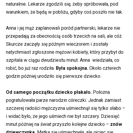
naturalnie. Lekarze zgodzili się, żeby spróbowała, pod
warunkiem, że będą w pobliżu, gdyby coś poszło nie tak.
Anna i jej mąż zaplanowali poród partnerski, lekarze nie
przepadają za obecnością osób trzecich na sali, ale cóż.
Skurcze zaczęły się późnym wieczorem i zostały
natychmiast zgłoszone mężowi kobiety, który przybył do
szpitala w ciągu dwudziestu minut. Anna wiedziała, co
robić, bo już raz rodziła.
Była spokojna.
Około czterech
godzin później urodziło się pierwsze dziecko.
Od samego początku dziecko płakało.
Położna
pogratulowała parze narodzin córeczki. Jednak zamiast
szczerej radości mężczyzna uśmiechnął się tylko słabo –
i widać było, że jego uśmiech nie był szczery. Dziesięć
minut później na świat przyszło kolejne dziecko –
znów
dziewczynka.
Matka się uśmiechnęła, ale ojciec się