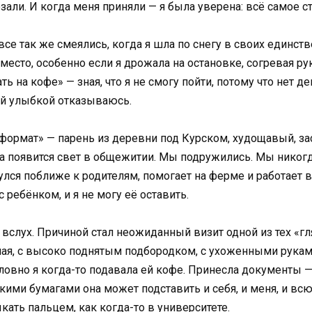
рзали. И когда меня приняли — я была уверена: всё самое с
се так же смеялись, когда я шла по снегу в своих единст
 место, особенно если я дрожала на остановке, согревая р
ть на кофе» — зная, что я не смогу пойти, потому что нет 
той улыбкой отказываюсь.
формат» — парень из деревни под Курском, худощавый, заст
да появится свет в общежитии. Мы подружились. Мы никогд
улся поближе к родителям, помогает на ферме и работает в 
 ребёнком, и я не могу её оставить.
м вслух. Причиной стал неожиданный визит одной из тех 
нная, с высоко поднятым подбородком, с ухоженными рука
 Словно я когда-то подавала ей кофе. Принесла документы
акими бумагами она может подставить и себя, и меня, и в
ыкать пальцем, как когда-то в университете.