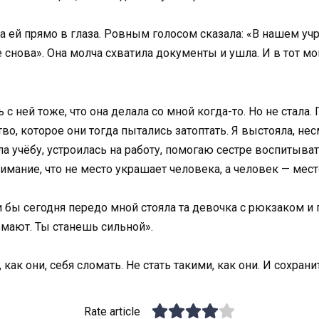
а ей прямо в глаза. Ровным голосом сказала: «В нашем уч
е снова». Она молча схватила документы и ушла. И в тот м
с ней тоже, что она делала со мной когда-то. Но не стала. 
во, которое они тогда пытались затоптать. Я выстояла, нес
ила учёбу, устроилась на работу, помогаю сестре воспиты
имание, что не место украшает человека, а человек — мест
ли бы сегодня передо мной стояла та девочка с рюкзаком и 
ломают. Ты станешь сильной».
, как они, себя сломать. Не стать такими, как они. И сохрани
Rate article