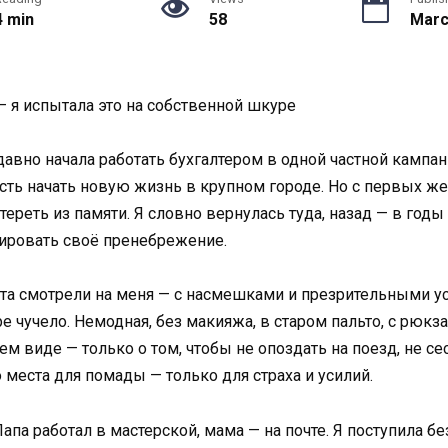
4 min
58
Marc
 я испытала это на собственной шкуре
давно начала работать бухгалтером в одной частной кампа
сть начать новую жизнь в крупном городе. Но с первых же
ереть из памяти. Я словно вернулась туда, назад — в годы
рировать своё пренебрежение.
ета смотрели на меня — с насмешками и презрительными ус
 чучело. Немодная, без макияжа, в старом пальто, с рюкза
виде — только о том, чтобы не опоздать на поезд, не сесть
 места для помады — только для страха и усилий.
а работал в мастерской, мама — на почте. Я поступила без