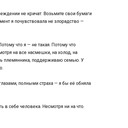
реждении не кричат. Возьмите свои бумаги
омент я почувствовала не злорадство —
Потому что я — не такая. Потому что
мотря на все насмешки, на холод, на
вать племянника, поддерживаю семью. У
о.
глазами, полными страха — я бы её обняла
ть в себе человека. Несмотря ни на что.