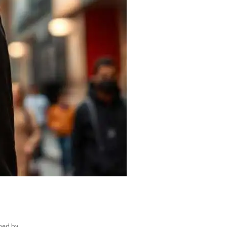
hed by