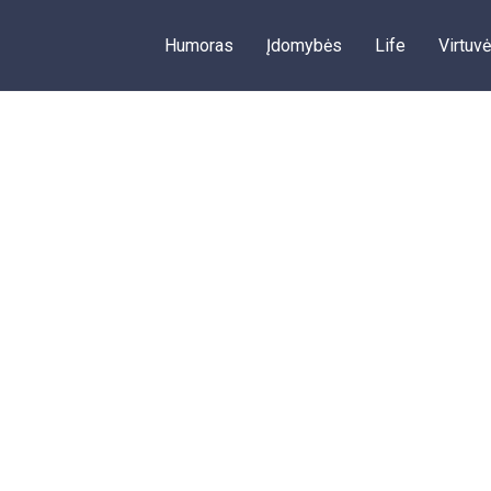
Humoras
Įdomybės
Life
Virtuvė