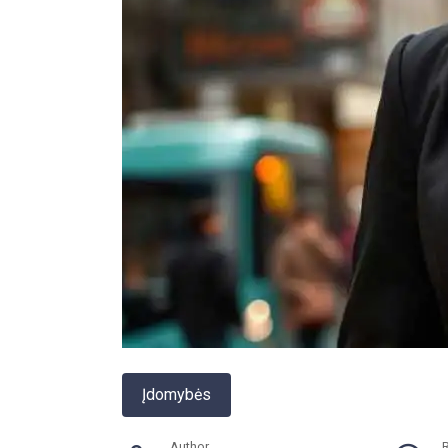
Įdomybės
Author