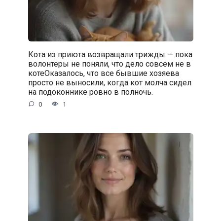
Кота из приюта возвращали трижды — пока
волонтёры не поняли, что дело совсем не в
котеОказалось, что все бывшие хозяева
просто не выносили, когда кот молча сидел
на подоконнике ровно в полночь.
0
1