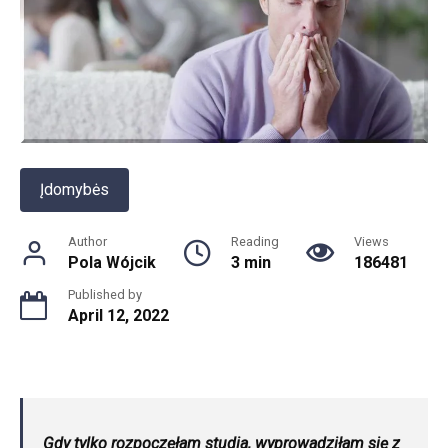
Įdomybės
Author
Reading
Views
Pola Wójcik
3 min
186481
Published by
April 12, 2022
Gdy tylko rozpoczęłam studia, wyprowadziłam się z