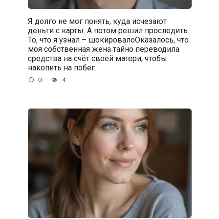
Я долго не мог понять, куда исчезают
деньги с карты. А потом решил проследить.
То, что я узнал – шокировалоОказалось, что
моя собственная жена тайно переводила
средства на счёт своей матери, чтобы
накопить на побег.
0
4