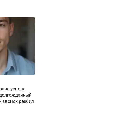
овна успела
и долгожданный
й звонок разбил