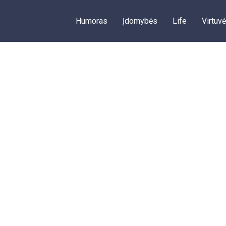
Humoras
Įdomybės
Life
Virtuvė