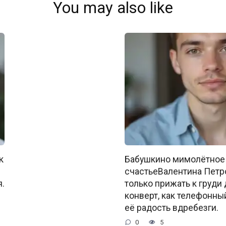
You may also like
к
Бабушкино мимолётное
счастьеВалентина Петр
.
только прижать к груд
конверт, как телефонны
её радость вдребезги.
0
5