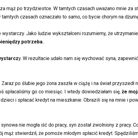
a mąż po trzydziestce. W tamtych czasach uważano mnie za st
tamtych czasach oznaczało to samo, co bycie chorym na dżumę
że wystarczy. Jako ludzie wykształceni rozumiemy, że utrzyman
pieniędzy potrzeba.
wystarcz
y. W rezultacie udało nam się wychować syna, zapewni
. Zaraz po ślubie jego żona zaszła w ciążę i na świat przyszed
oś spłacaliśmy go co miesiąc. I wtedy dowiedziałam się,
że moj
zieci i spłacać kredyt na mieszkanie. Obrazili się na mnie i powie
 synowa nie mogła iść do pracy, syn został zwolniony z pracy. 
 mąż stwierdził, że pomoże młodym spłacić kredyt. Spędziliśmy