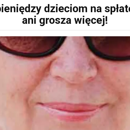
pieniędzy dzieciom na spłat
ani grosza więcej!