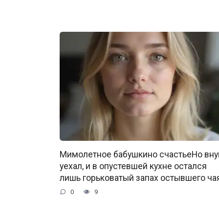
Мимолетное бабушкино счастьеНо вну
уехал, и в опустевшей кухне остался
лишь горьковатый запах остывшего чая
0
9