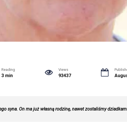
Reading
Views
Publish
3 min
93437
Augus
go syna. On ma już własną rodzinę, nawet zostaliśmy dziadkami