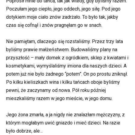
Poprosił mnie do tańca, tak jak wtedy, gdy byliśmy razem.
Poczułam jego ciepło, jego oddech, jego siłę. Pod jego
dotykiem moje ciało znów zadrżało. To było tak, jakby
czas się cofnął i znów pragnęłam go w snach.
Nie pamiętam, dlaczego się rozstaliśmy. Przez trzy lata
byliśmy prawie małżeństwem. Budowaliśmy plany na
przyszłość – mały domek z ogródkiem, sklep z kwiatami i
kosmetykami, wymyślaliśmy imiona dla naszych dzieci. A
potem już nie było żadnego “potem”. On po prostu zniknął.
Po kilku kieliszkach wina i kilku tańcach oboje byliśmy
pewni, że zaczynamy od nowa. Pół roku później
mieszkaliśmy razem w jego mieście, w jego domu.
Jego żona zmarła, a ja nigdy nie znalazłam mężczyzny, z
którym mogłabym uwić gniazdo i mieć dzieci. Na razie
było dobrze, ale…