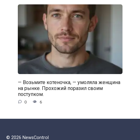
— Возьмите котеночка, — умоляла женщина
на рынке. Прохожий поразил своим
поступком.
0
6
© 2026 NewsControl