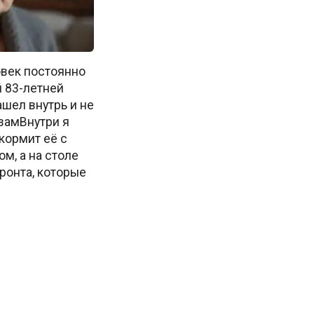
век постоянно
 83-летней
шел внутрь и не
замВнутри я
кормит её с
м, а на столе
ронта, которые