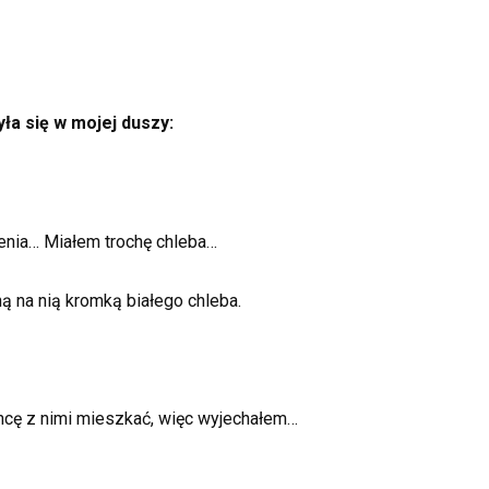
yła się w mojej duszy:
enia… Miałem trochę chleba…
 na nią kromką białego chleba.
hcę z nimi mieszkać, więc wyjechałem…