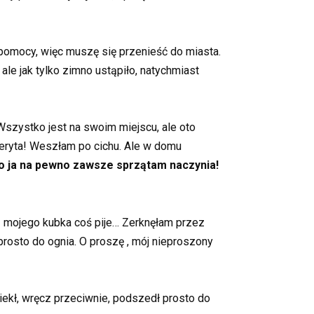
 pomocy, więc muszę się przenieść do miasta.
le jak tylko zimno ustąpiło, natychmiast
Wszystko jest na swoim miejscu, ale oto
eryta! Weszłam po cichu. Ale w domu
o ja na pewno zawsze sprzątam naczynia!
 z mojego kubka coś pije… Zerknęłam przez
prosto do ognia. O proszę , mój nieproszony
ciekł, wręcz przeciwnie, podszedł prosto do