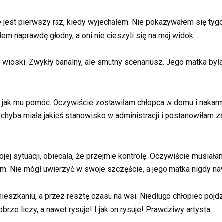
nie jest pierwszy raz, kiedy wyjechałem. Nie pokazywałem się tyg
łem naprawdę głodny, a oni nie cieszyli się na mój widok…
j wioski. Zwykły banalny, ale smutny scenariusz. Jego matka był
 a jak mu pomóc. Oczywiście zostawiłam chłopca w domu i nakarm
chyba miała jakieś stanowisko w administracji i postanowiłam za
 sytuacji, obiecała, że przejmie kontrolę. Oczywiście musiałam 
. Nie mógł uwierzyć w swoje szczęście, a jego matka nigdy naw
ieszkaniu, a przez resztę czasu na wsi. Niedługo chłopiec pójd
obrze liczy, a nawet rysuje! I jak on rysuje! Prawdziwy artysta…