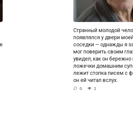
Странный молодой чело
появлялся у двери моей
е
соседки — однажды я за
мог поверить своим гла
увидел, как он бережно 
ложечки домашним супо
лежит стопка писем с ф
он ей читал вслух.
0
2