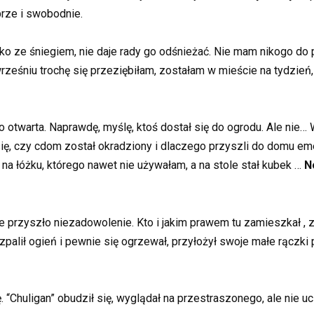
obrze i swobodnie.
żko ze śniegiem, nie daje rady go odśnieżać. Nie mam nikogo do
ześniu trochę się przeziębiłam, zostałam w mieście na tydzień, a
twarta. Naprawdę, myślę, ktoś dostał się do ogrodu. Ale nie… 
ę, czy cdom został okradziony i dlaczego przyszli do domu em
a łóżku, którego nawet nie używałam, a na stole stał kubek …
N
ce przyszło niezadowolenie. Kto i jakim prawem tu zamieszkał ,
zpalił ogień i pewnie się ogrzewał, przyłożył swoje małe rączki 
 “Chuligan” obudził się, wyglądał na przestraszonego, ale nie u