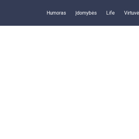
Humoras
Įdomybės
Life
Virtuvė