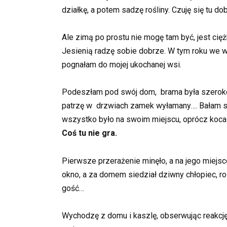
działkę, a potem sadzę rośliny. Czuję się tu d
Ale zimą po prostu nie mogę tam być, jest cię
Jesienią radzę sobie dobrze. W tym roku we wr
pognałam do mojej ukochanej wsi.
Podeszłam pod swój dom, brama była szeroko o
patrzę w drzwiach zamek wyłamany…. Bałam si
wszystko było na swoim miejscu, oprócz koca n
Coś tu nie gra.
Pierwsze przerażenie minęło, a na jego miejs
okno, a za domem siedział dziwny chłopiec, ro
gość…
Wychodzę z domu i kaszlę, obserwując reakcję.