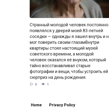
Странный молодой человек постоянно
появлялся у дверей моей 83-летней
соседки — однажды я зашел внутрь и н
мог поверить своим глазамВнутри
квартиры стоял настоящий музей
советского времени, а молодой
человек оказался её внуком, который
тайно восстанавливал старые
фотографии и вещи, чтобы устроить ей
сюрприз на день рождения.
0
1
Home
Privacy Policy