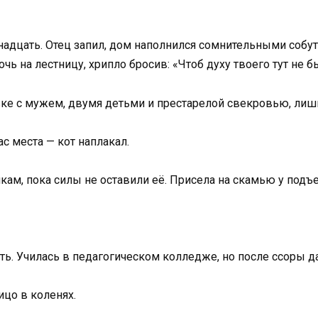
надцать. Отец запил, дом наполнился сомнительными собу
чь на лестницу, хрипло бросив: «Чтоб духу твоего тут не б
ке с мужем, двумя детьми и престарелой свекровью, лиш
ас места — кот наплакал.
ам, пока силы не оставили её. Присела на скамью у подъе
. Училась в педагогическом колледже, но после ссоры да
ицо в коленях.