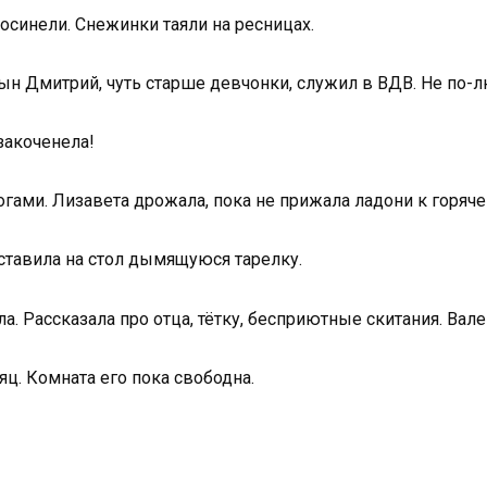
осинели. Снежинки таяли на ресницах.
н Дмитрий, чуть старше девчонки, служил в ВДВ. Не по-лю
закоченела!
огами. Лизавета дрожала, пока не прижала ладони к горяче
ставила на стол дымящуюся тарелку.
. Рассказала про отца, тётку, бесприютные скитания. Вал
ц. Комната его пока свободна.