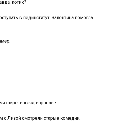
авда, котик?
оступать в пединститут. Валентина помогла
амер:
ечи шире, взгляд взрослее.
ам с Лизой смотрели старые комедии,