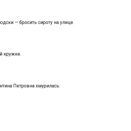
дски — бросить сироту на улице.
й кружке.
ентина Петровна хмурилась: