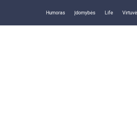
Humoras
Įdomybės
Life
Virtuvė