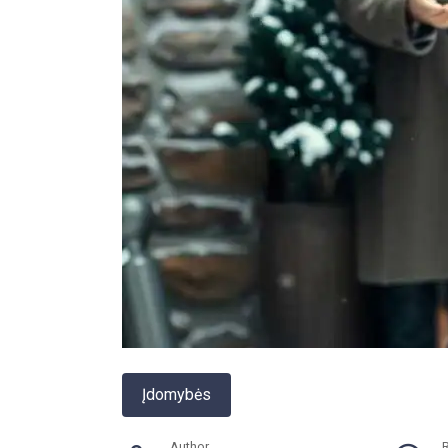
Įdomybės
Author