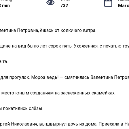
3 min
732
Marc
ентина Петровна, ёжась от колючего ветра.
не на вид было лет сорок пять. Ухоженная, с печатью гру
 та.
для прогулок. Мороз ведь! — смягчилась Валентина Петров
 место юным созданиям на заснеженных скамейках.
м покатились слёзы.
Сергей Николаевич, вышвырнул дочь из дома. Приехала в Н