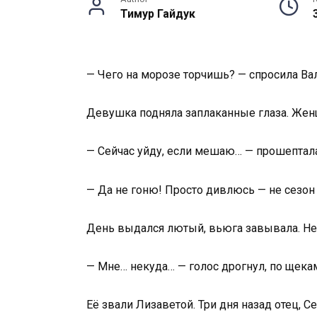
Тимур Гайдук
— Чего на морозе торчишь? — спросила Вал
Девушка подняла заплаканные глаза. Женщи
— Сейчас уйду, если мешаю… — прошептала
— Да не гоню! Просто дивлюсь — не сезон 
День выдался лютый, вьюга завывала. Не
— Мне… некуда… — голос дрогнул, по щека
Её звали Лизаветой. Три дня назад отец, 