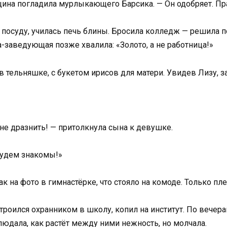
щина погладила мурлыкающего Барсика. — Он одобряет. Пр
 посуду, училась печь блины. Бросила колледж — решила п
-заведующая позже хвалила: «Золото, а не работница!»
 тельняшке, с букетом ирисов для матери. Увидев Лизу, з
 не дразнить! — притолкнула сына к девушке.
 будем знакомы!»
к на фото в гимнастёрке, что стояло на комоде. Только пл
троился охранником в школу, копил на институт. По вечер
людала, как растёт между ними нежность, но молчала.