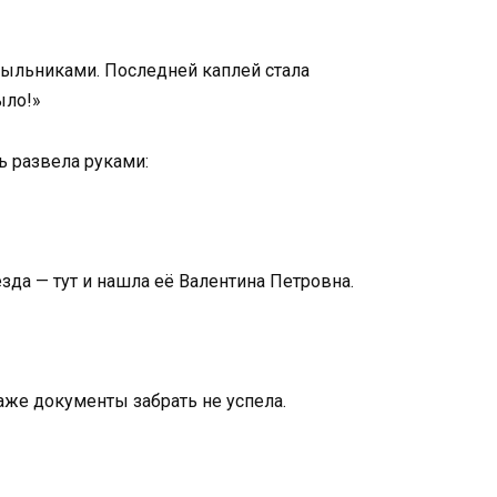
тыльниками. Последней каплей стала
ыло!»
ь развела руками:
зда — тут и нашла её Валентина Петровна.
же документы забрать не успела.