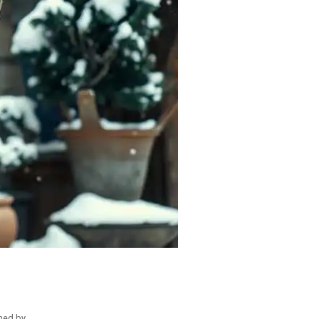
hed by