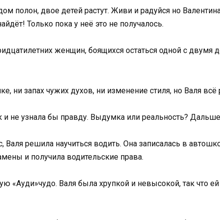
дом полон, двое детей растут. Живи и радуйся но Валентин
найдёт! Только пока у неё это не получалось.
ридцатилетних женщин, боящихся остаться одной с двумя 
ке, ни запах чужих духов, ни изменение стиля, но Валя всё 
так и не узнала бы правду. Выдумка или реальность? Дальше
 Валя решила научиться водить. Она записалась в автошк
амены и получила водительские права.
ую «Ауди»чудо. Валя была хрупкой и невысокой, так что е