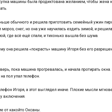
окупка машины была продиктована желанием, чтобы жена не
ать.
аньше обычного и решила приготовить семейный ужин пир
л мороз, снег, но она уже научилась ездить зимой, и решил
мой, где всё ещё спали, и тихонько вышла без шума.
ому она решила «покрасть» машину Игоря без его разрешен
верь, пока машина прогревалась, и начала протирать окна.
 на пол упал телефон.
елефон Игоря, а этот выглядел иначе. Плохие мысли мгнов
ку включения.
е от какойто Оксаны.