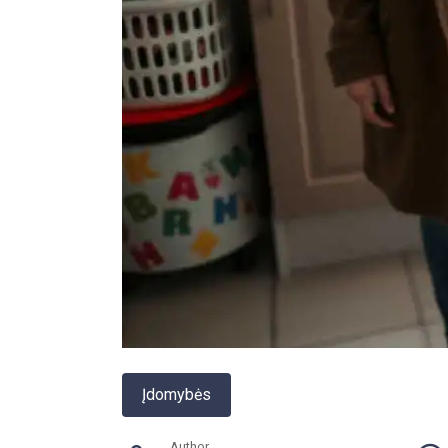
Įdomybės
Author