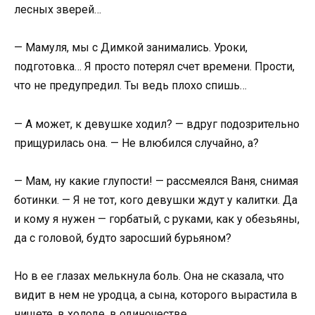
лесных зверей…
— Мамуля, мы с Димкой занимались. Уроки,
подготовка… Я просто потерял счет времени. Прости,
что не предупредил. Ты ведь плохо спишь…
— А может, к девушке ходил? — вдруг подозрительно
прищурилась она. — Не влюбился случайно, а?
— Мам, ну какие глупости! — рассмеялся Ваня, снимая
ботинки. — Я не тот, кого девушки ждут у калитки. Да
и кому я нужен — горбатый, с руками, как у обезьяны,
да с головой, будто заросший бурьяном?
Но в ее глазах мелькнула боль. Она не сказала, что
видит в нем не уродца, а сына, которого вырастила в
нищете, в холоде, в одиночестве.