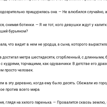
одозрительно прищурилась она. — Не влюбился случайно, а
ся, снимая ботинки. — Я не тот, кого девушки ждут у калитк
осший бурьяном?
ала, что видит в нем не уродца, а сына, которого вырастил
а достигал метра шестидесяти, сгорбленный, с длинными, б
с кудрями, торчащими, как одуванчики. В детстве его дра
ем просто человек.
ли в эту деревню, когда ему было десять. Сбежали из город
ое против всего мира.
ня, глядя на хилого паренька. — Провалится сквозь землю, и