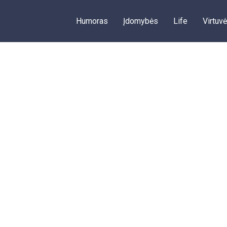
Humoras
Įdomybės
Life
Virtuvė