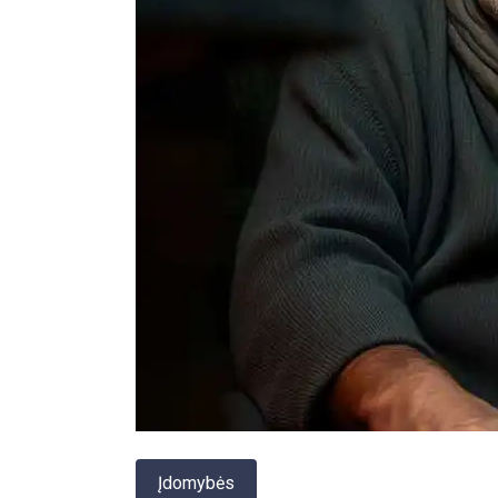
Įdomybės