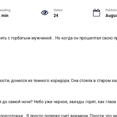
eading
Views
Publish
4 min
24
Augus
жить с горбатым мужчиной… Но когда он прошептал свою пр
ости, донесся из темного коридора. Она стояла в старом х
я до самой ночи? Небо уже черное, звезды горят, как глаз
подготовка… Я просто потерял счет времени. Прости, что 