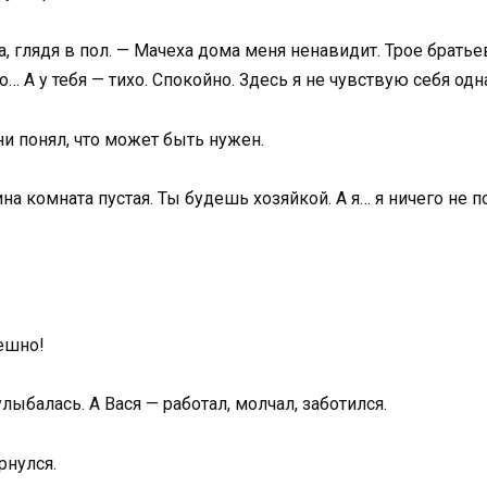
, глядя в пол. — Мачеха дома меня ненавидит. Трое братьев 
… А у тебя — тихо. Спокойно. Здесь я не чувствую себя одн
и понял, что может быть нужен.
на комната пустая. Ты будешь хозяйкой. А я… я ничего не п
мешно!
лыбалась. А Вася — работал, молчал, заботился.
рнулся.