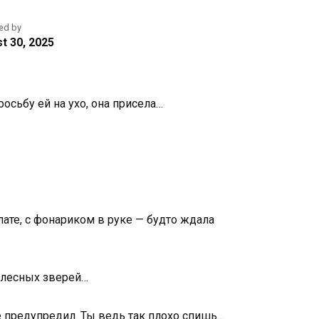
ed by
t 30, 2025
осьбу ей на ухо, она присела…
алате, с фонариком в руке — будто ждала
а лесных зверей…
не предупредил. Ты ведь так плохо спишь…