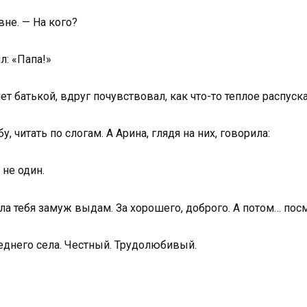
не. — На кого?
л: «Папа!»
нет батькой, вдруг почувствовал, как что-то теплое распус
, читать по слогам. А Арина, глядя на них, говорила:
 не один.
чала тебя замуж выдам. За хорошего, доброго. А потом… пос
седнего села. Честный. Трудолюбивый.