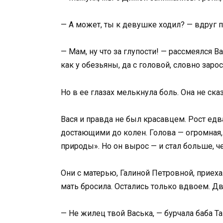
— А может, ты к девушке ходил? — вдруг п
— Мам, ну что за глупости! — рассмеялся Ва
как у обезьяны, да с головой, словно зар
Но в ее глазах мелькнула боль. Она не сказ
Вася и правда не был красавцем. Рост едв
достающими до колен. Голова — огромная, 
природы». Но он вырос — и стал больше, ч
Они с матерью, Галиной Петровной, приеха
мать бросила. Остались только вдвоем. Дв
— Не жилец твой Васька, — бурчала баба Та