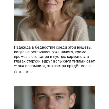
Надежда в бедностиИ среди этой нищеты,
когда не оставалось уже ничего, кроме
промозглого ветра и пустых карманов, в
глазах старухи вдруг вспыхнул тёплый свет
— она вспомнила, что завтра придёт весна.
0
7