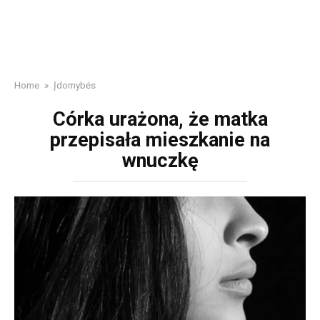
Home
»
Įdomybės
Córka urażona, że matka
przepisała mieszkanie na
wnuczkę