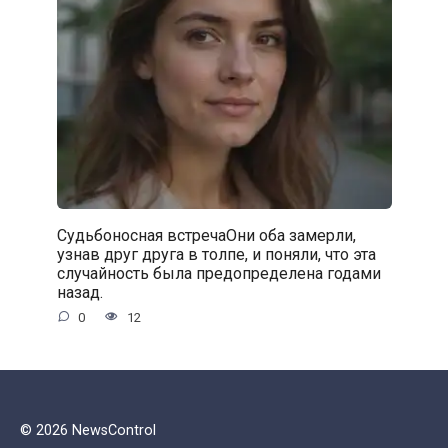
Судьбоносная встречаОни оба замерли,
узнав друг друга в толпе, и поняли, что эта
случайность была предопределена годами
назад.
0
12
© 2026 NewsControl