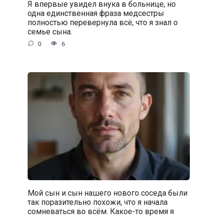
Я впервые увидел внука в больнице, но
одна единственная фраза медсестры
полностью перевернула всё, что я знал о
семье сына.
0
6
Мой сын и сын нашего нового соседа были
так поразительно похожи, что я начала
сомневаться во всём. Какое-то время я