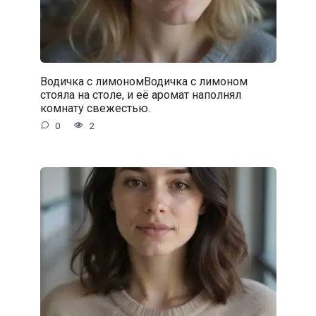
Водичка с лимономВодичка с лимоном
стояла на столе, и её аромат наполнял
комнату свежестью.
0
2