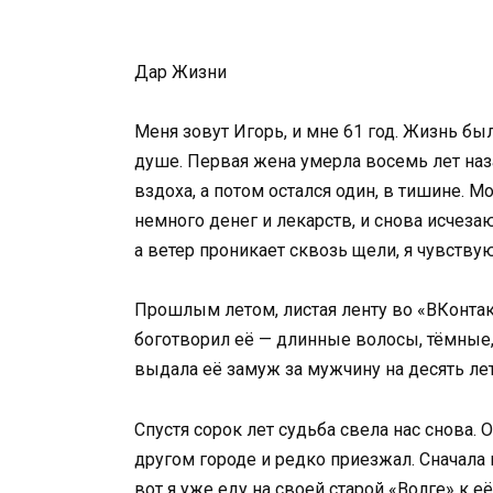
Дар Жизни
Меня зовут Игорь, и мне 61 год. Жизнь бы
душе. Первая жена умерла восемь лет наза
вздоха, а потом остался один, в тишине. М
немного денег и лекарств, и снова исчеза
а ветер проникает сквозь щели, я чувств
Прошлым летом, листая ленту во «ВКонтак
боготворил её — длинные волосы, тёмные,
выдала её замуж за мужчину на десять лет
Спустя сорок лет судьба свела нас снова.
другом городе и редко приезжал. Сначала
вот я уже еду на своей старой «Волге» к е