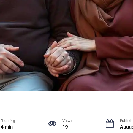
Reading
Views
Publish
4 min
19
Augus