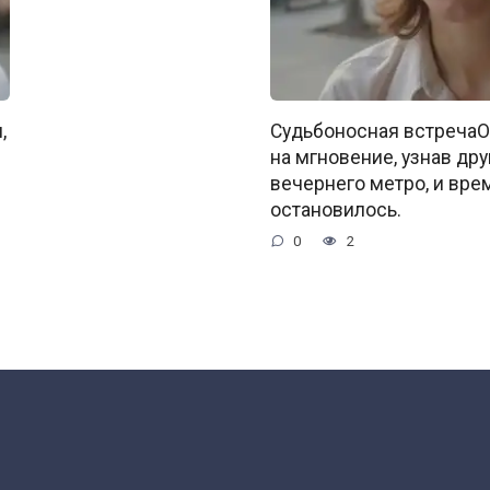
,
Судьбоносная встречаО
на мгновение, узнав дру
вечернего метро, и вре
остановилось.
0
2