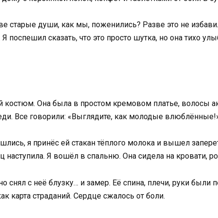
 две старые души, как мы, поженились? Разве это не избав
Я поспешил сказать, что это просто шутка, но она тихо улыб
й костюм. Она была в простом кремовом платье, волосы 
ди. Все говорили: «Выглядите, как молодые влюблённые!» 
шлись, я принёс ей стакан тёплого молока и вышел заперет
ц наступила. Я вошёл в спальню. Она сидела на кровати, р
 снял с неё блузку… и замер. Её спина, плечи, руки были
к карта страданий. Сердце сжалось от боли.