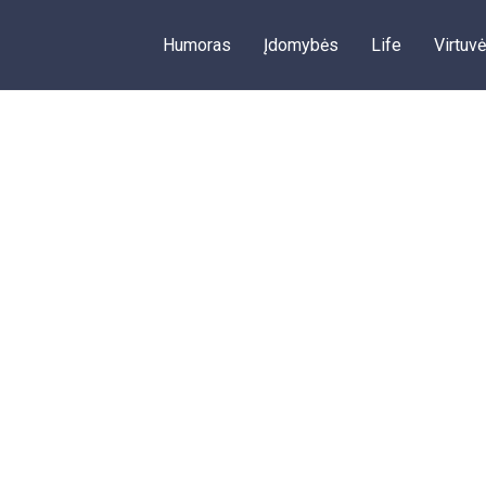
Humoras
Įdomybės
Life
Virtuvė