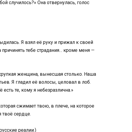
бой случилось?» Она отвернулась, голос
тыдилась. Я взял её руку и прижал к своей
ва причинять тебе страдания… кроме меня —
а хрупкая женщина, вынесшая столько. Наша
ьев. Я гладил её волосы, целовал в лоб.
 есть те, кому я небезразлична.»
 которая сжимает твою, в плече, на которое
я твоё сердце.
русские реалии.)