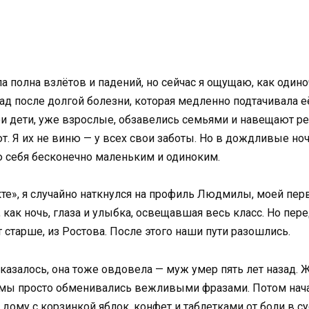
ла полна взлётов и падений, но сейчас я ощущаю, как один
д после долгой болезни, которая медленно подтачивала её
ои дети, уже взрослые, обзавелись семьями и навещают ред
ют. Я их не виню — у всех свои заботы. Но в дождливые ноч
ую себя бесконечно маленьким и одиноким.
те», я случайно наткнулся на профиль Людмилы, моей пер
 как ночь, глаза и улыбка, освещавшая весь класс. Но п
 старше, из Ростова. После этого наши пути разошлись.
 Оказалось, она тоже овдовела — муж умер пять лет назад.
 мы просто обменивались вежливыми фразами. Потом начал
ё дому с корзинкой яблок, конфет и таблетками от боли в су