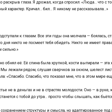
о раскрыв глаза. Я дрожал, когда спросил: «Люда… что с то
рный характер. Кричал… бил… Я никому не рассказывала…»
дступали к глазам. Все эти годы она молчала — боялась, с
го дня никто не посмеет тебя обидеть. Никто не имеет пра
м сильно.»
но обнял её. Её спина была хрупкой, кости выпирали — эт
. Мы лежали рядом, слушая сверчков за окном, шелест лист
: «Спасибо. Спасибо, что показал мне, что в этом мире ещё
стье не в деньгах и не в страстях молодости. Оно — в руке,
танется с тобой до утра… просто чтобы слышать, как бьётс
 сохранением структуры и смысла, но адаптированное под 