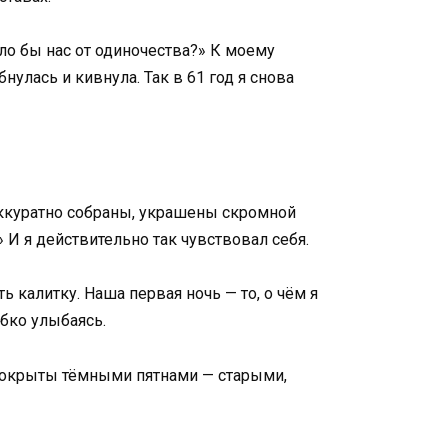
ило бы нас от одиночества?» К моему
нулась и кивнула. Так в 61 год я снова
аккуратно собраны, украшены скромной
И я действительно так чувствовал себя.
ь калитку. Наша первая ночь — то, о чём я
обко улыбаясь.
 покрыты тёмными пятнами — старыми,