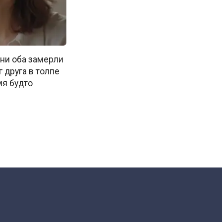
ни оба замерли
г друга в толпе
мя будто