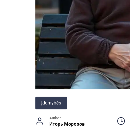
Įdomybės
Author
Игорь Морозов