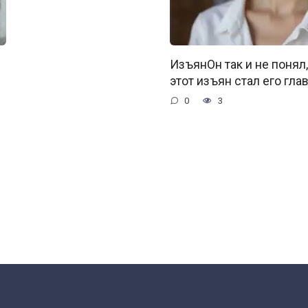
ИзъянОн так и не понял
этот изъян стал его гла
0
3