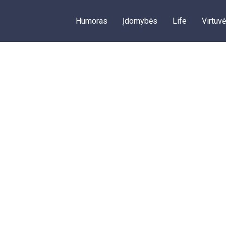
Humoras
Įdomybės
Life
Virtuvė