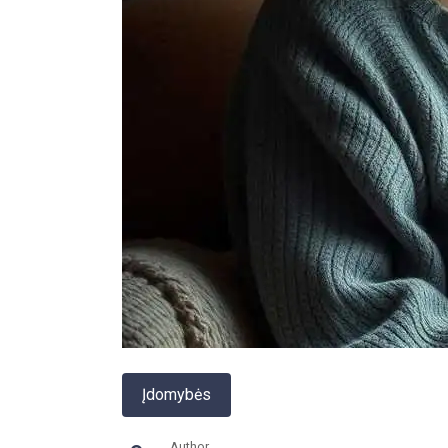
Įdomybės
Author