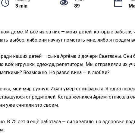
3 min
89
Ma
ом доме. И всё из-за них — моих детей, которые забыли, ч
лать выбор: либо они начнут помогать мне, либо я продам в
 ради наших детей — сына Артёма и дочери Светланы. Он
ло всё: игрушки, одежда, репетиторы. Мы отправляли их у
 мягкими? Возможно. Но разве вина — в любви?
ка, мой мир рухнул: Иван умер от инфаркта. Я едва переж
ставшуюся от родителей. Когда женился Артём, отписала е
и уже считали это своим.
. В 75 лет я ещё работала — сил хватало, но здоровье под
а.