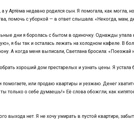
а у Артёма недавно родился сын. Я помогала, как могла, но
ва, помочь с уборкой — в ответ слышала: «Некогда, мам, д
ные дни я боролась с бытом в одиночку. Однажды упала на
ую», я бы так и осталась лежать на холодном кафеле. В бо
ону. А когда меня выписали, Светлана бросила: «Поезжай н
обрать хороший дом престарелых и узнать цены. Я устала 
и помогаете, или продаю квартиры и уезжаю. Денег хватит»
ты только о себе думаешь!» Её слова обожгли, как кипяток
о выхода нет. Я не хочу умирать в пустой квартире, забыта