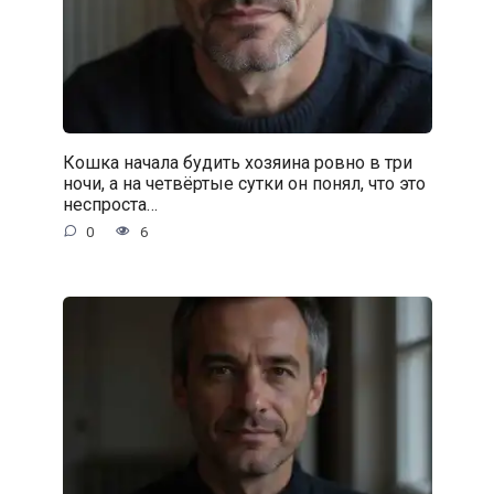
Кошка начала будить хозяина ровно в три
ночи, а на четвёртые сутки он понял, что это
неспроста…
0
6