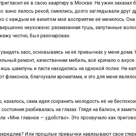
 пригласил её в свою квартиру в Москве. На ужин заказал 
 вино лилось рекой, смеялись, долго заглядывали друг друг
ако с каждым её визитом моё восприятие её менялось. Она
вершенно неухожено: размазанная тушь, запутанные воло
Скажу честно, был разочарован.
увидеть хаос, основываясь на её привычках у меня дома. 
ильный ремонт, качественная мебель, всё кричало о вкусе 
ишь шампунь и паста находились на однокой полке. Ни капл
 флаконов, благоухали ароматами, и это для меня являло
о, казалось, сама идея сохранить молодость её не беспокои
остояния разбивалась на глазах. Глядя на балкон, я замети
ла: «Мне главное — удобство». Это прозвучало как пригово
ривередлив? Или прошлые привычки навязывают свои стере