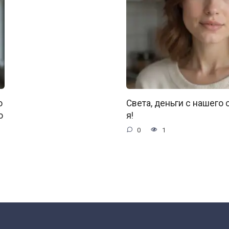
о
Света, деньги с нашего 
о
я!
0
1