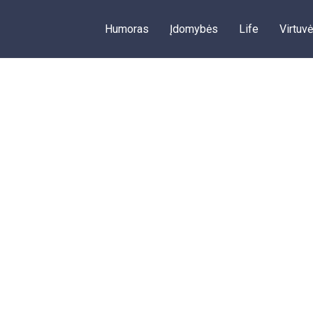
Humoras
Įdomybės
Life
Virtuvė