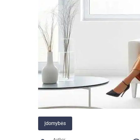
Įdomybės
Author