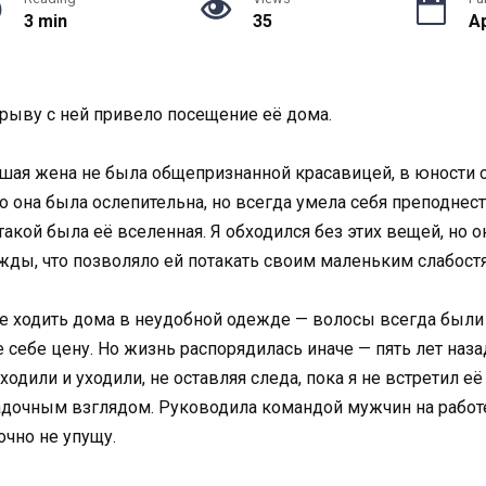
3 min
35
Ap
рыву с ней привело посещение её дома.
вшая жена не была общепризнанной красавицей, в юности 
то она была ослепительна, но всегда умела себя преподне
кой была её вселенная. Я обходился без этих вещей, но о
жды, что позволяло ей потакать своим маленьким слабост
бе ходить дома в неудобной одежде — волосы всегда был
ебе цену. Но жизнь распорядилась иначе — пять лет наза
дили и уходили, не оставляя следа, пока я не встретил её
гадочным взглядом. Руководила командой мужчин на работе
очно не упущу.