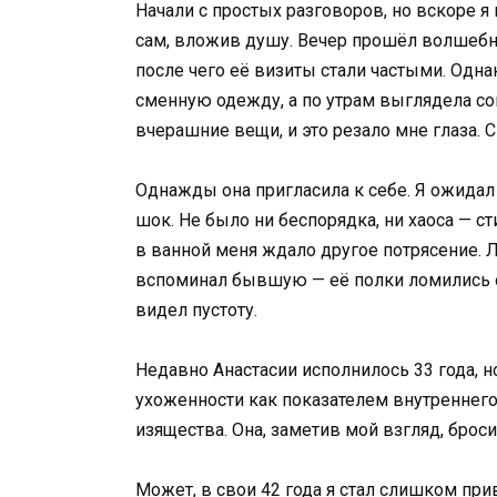
Начали с простых разговоров, но вскоре я
сам, вложив душу. Вечер прошёл волшебно:
после чего её визиты стали частыми. Одн
сменную одежду, а по утрам выглядела со
вчерашние вещи, и это резало мне глаза. 
Однажды она пригласила к себе. Я ожидал 
шок. Не было ни беспорядка, ни хаоса — ст
в ванной меня ждало другое потрясение. Л
вспоминал бывшую — её полки ломились от
видел пустоту.
Недавно Анастасии исполнилось 33 года, н
ухоженности как показателем внутреннего с
изящества. Она, заметив мой взгляд, броси
Может, в свои 42 года я стал слишком п