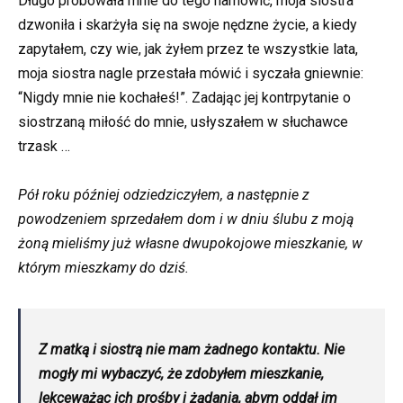
Długo próbowała mnie do tego namówić, moja siostra
dzwoniła i skarżyła się na swoje nędzne życie, a kiedy
zapytałem, czy wie, jak żyłem przez te wszystkie lata,
moja siostra nagle przestała mówić i syczała gniewnie:
“Nigdy mnie nie kochałeś!”. Zadając jej kontrpytanie o
siostrzaną miłość do mnie, usłyszałem w słuchawce
trzask …
Pół roku później odziedziczyłem, a następnie z
powodzeniem sprzedałem dom i w dniu ślubu z moją
żoną mieliśmy już własne dwupokojowe mieszkanie, w
którym mieszkamy do dziś.
Z matką i siostrą nie mam żadnego kontaktu. Nie
mogły mi wybaczyć, że zdobyłem mieszkanie,
lekceważąc ich prośby i żądania, abym oddał im