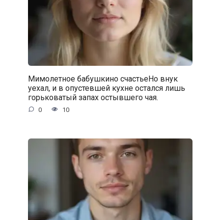
Мимолетное бабушкино счастьеНо внук
уехал, и в опустевшей кухне остался лишь
горьковатый запах остывшего чая.
0
10