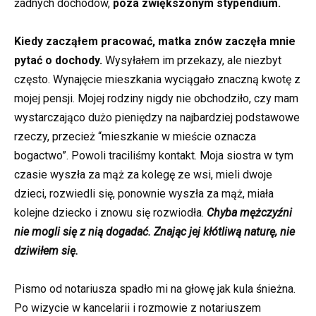
żadnych dochodów,
poza zwiększonym stypendium.
Kiedy zacząłem pracować, matka znów zaczęła mnie
pytać o dochody.
Wysyłałem im przekazy, ale niezbyt
często. Wynajęcie mieszkania wyciągało znaczną kwotę z
mojej pensji. Mojej rodziny nigdy nie obchodziło, czy mam
wystarczająco dużo pieniędzy na najbardziej podstawowe
rzeczy, przecież “mieszkanie w mieście oznacza
bogactwo”. Powoli traciliśmy kontakt. Moja siostra w tym
czasie wyszła za mąż za kolegę ze wsi, mieli dwoje
dzieci, rozwiedli się, ponownie wyszła za mąż, miała
kolejne dziecko i znowu się rozwiodła.
Chyba mężczyźni
nie mogli się z nią dogadać. Znając jej kłótliwą naturę, nie
dziwiłem się.
Pismo od notariusza spadło mi na głowę jak kula śnieżna.
Po wizycie w kancelarii i rozmowie z notariuszem