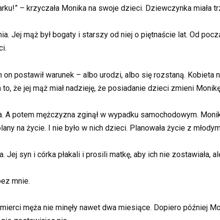
rku!” – krzyczała Monika na swoje dzieci. Dziewczynka miała trzy
. Jej mąż był bogaty i starszy od niej o piętnaście lat. Od pocz
i.
on postawił warunek – albo urodzi, albo się rozstaną. Kobieta n
o, że jej mąż miał nadzieję, że posiadanie dzieci zmieni Monikę
nia. A potem mężczyzna zginął w wypadku samochodowym. Monika 
lany na życie. I nie było w nich dzieci. Planowała życie z młod
Jej syn i córka płakali i prosili matkę, aby ich nie zostawiała, a
bez mnie.
śmierci męża nie minęły nawet dwa miesiące. Dopiero później Mo