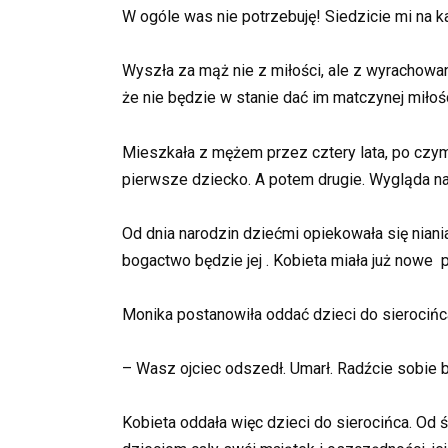
W ogóle was nie potrzebuję! Siedzicie mi na ka
Wyszła za mąż nie z miłości, ale z wyrachowania
że nie będzie w stanie dać im matczynej miłośc
Mieszkała z mężem przez cztery lata, po czym 
pierwsze dziecko. A potem drugie. Wygląda na t
Od dnia narodzin dziećmi opiekowała się nia
bogactwo będzie jej . Kobieta miała już nowe p
Monika postanowiła oddać dzieci do sierocińca. 
– Wasz ojciec odszedł. Umarł. Radźcie sobie 
Kobieta oddała więc dzieci do sierocińca. Od 