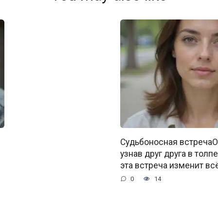
Судьбоносная встречаО
узнав друг друга в толпе
эта встреча изменит всё
0
14