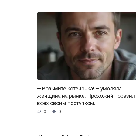
— Возьмите котеночка! — умоляла
женщина на рынке. Прохожий поразил
всех своим поступком.
0
0