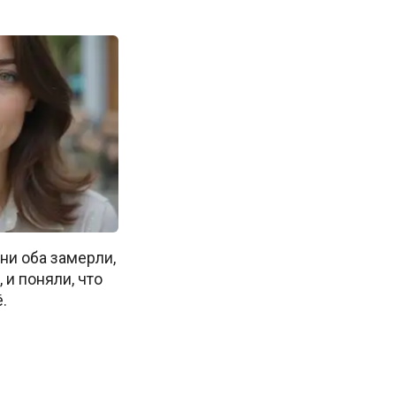
ни оба замерли,
, и поняли, что
.