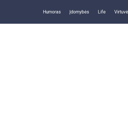
Humoras
Įdomybės
Life
Virtuvė