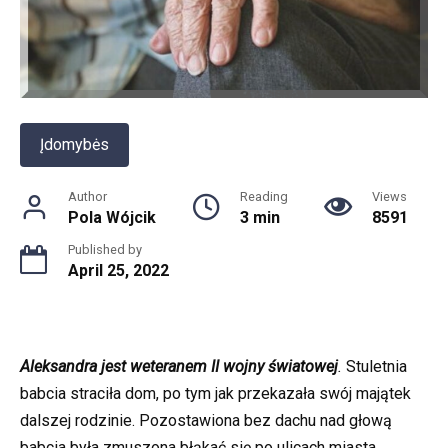
Įdomybės
Author
Reading
Views
Pola Wójcik
3 min
8591
Published by
April 25, 2022
Aleksandra jest weteranem II wojny światowej
.
Stuletnia
babcia straciła dom, po tym jak przekazała swój majątek
dalszej rodzinie. Pozostawiona bez dachu nad głową
babcia była zmuszona błąkać się po ulicach miasta,