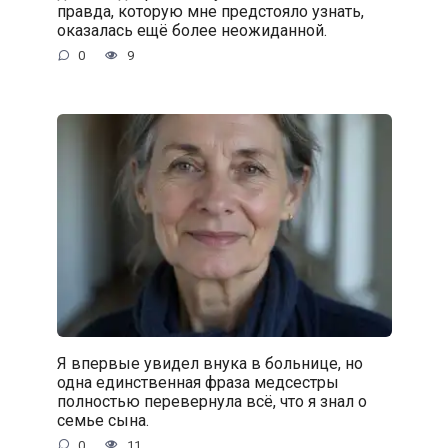
правда, которую мне предстояло узнать,
оказалась ещё более неожиданной.
0
9
Я впервые увидел внука в больнице, но
одна единственная фраза медсестры
полностью перевернула всё, что я знал о
семье сына.
0
11