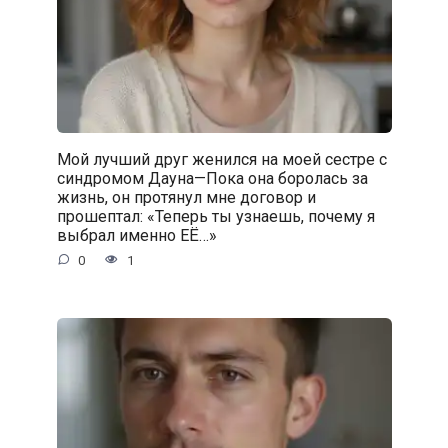
Мой лучший друг женился на моей сестре с
синдромом Дауна—Пока она боролась за
жизнь, он протянул мне договор и
прошептал: «Теперь ты узнаешь, почему я
выбрал именно ЕЁ…»
0
1