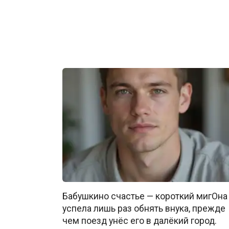
Бабушкино счастье — короткий мигОна
успела лишь раз обнять внука, прежде
чем поезд унёс его в далёкий город.