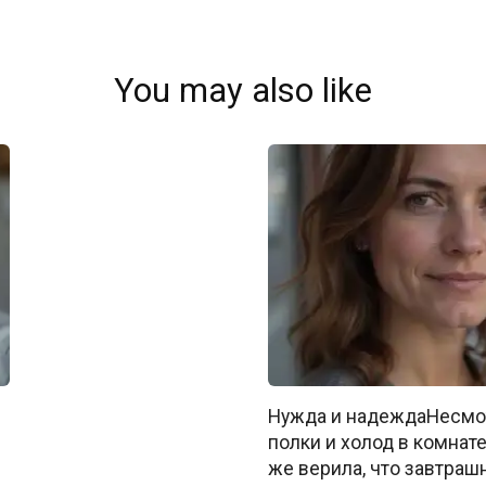
You may also like
Нужда и надеждаНесмот
полки и холод в комнате
же верила, что завтраш