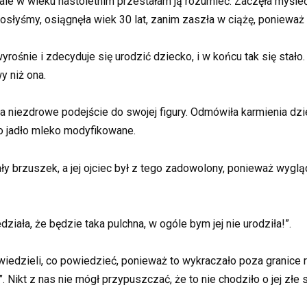
ale w wieku nastoletnim przestałam ją rozumieć. Zaczęła myśleć ty
rosłyśmy, osiągnęła wiek 30 lat, zanim zaszła w ciążę, ponieważ ci
wyrośnie i zdecyduje się urodzić dziecko, i w końcu tak się stał
y niż ona.
a niezdrowe podejście do swojej figury. Odmówiła karmienia dziec
ko jadło mleko modyfikowane.
ały brzuszek, a jej ojciec był z tego zadowolony, ponieważ wygląd
ziała, że będzie taka pulchna, w ogóle bym jej nie urodziła!”.
iedzieli, co powiedzieć, ponieważ to wykraczało poza granice ro
. Nikt z nas nie mógł przypuszczać, że to nie chodziło o jej złe