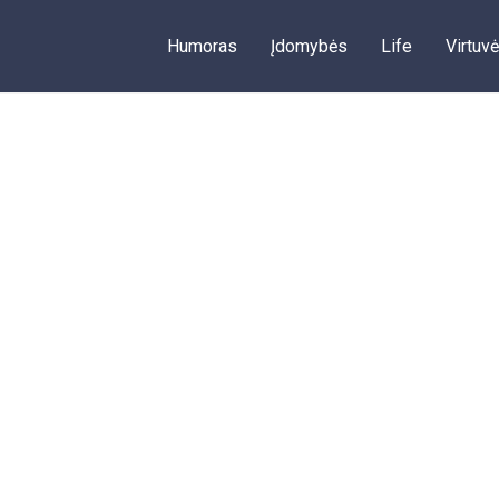
Humoras
Įdomybės
Life
Virtuvė