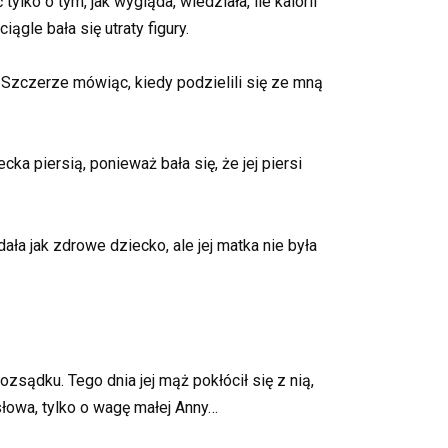
lko o tym, jak wygląda, wiedziała, ile kalorii
ągle bała się utraty figury.
o. Szczerze mówiąc, kiedy podzielili się ze mną
ka piersią, ponieważ bała się, że jej piersi
ała jak zdrowe dziecko, ale jej matka nie była
zsądku. Tego dnia jej mąż pokłócił się z nią,
 słowa, tylko o wagę małej Anny…