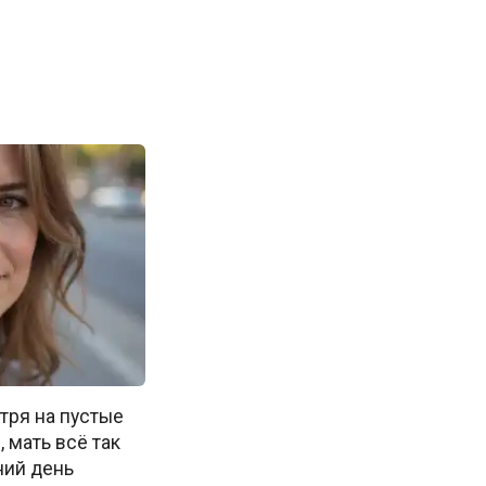
ря на пустые
, мать всё так
ний день