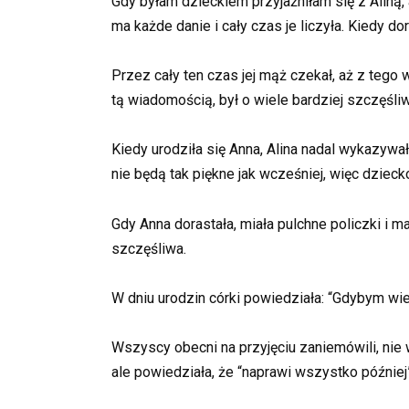
Gdy byłam dzieckiem przyjaźniłam się z Aliną, 
ma każde danie i cały czas je liczyła. Kiedy do
Przez cały ten czas jej mąż czekał, aż z tego 
tą wiadomością, był o wiele bardziej szczęśliw
Kiedy urodziła się Anna, Alina nadal wykazywał
nie będą tak piękne jak wcześniej, więc dziec
Gdy Anna dorastała, miała pulchne policzki i m
szczęśliwa.
W dniu urodzin córki powiedziała: “Gdybym wied
Wszyscy obecni na przyjęciu zaniemówili, nie w
ale powiedziała, że “naprawi wszystko później”