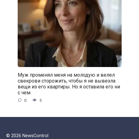
Муж променял меня на молодую и велел
свекрови сторожить, чтобы я не вывезла
вещи из его квартиры. Но я оставила его ни
с чем.
0
5
© 2026 NewsControl