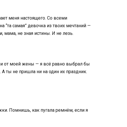
имает меня настоящего. Со всеми
а “та самая” девочка из твоих мечтаний —
, мама, не зная истины. И не лезь.
ыли от моей жены — я всё равно выбрал бы
 А ты не пришла ни на один их праздник.
ожки. Помнишь, как пугала ремнём, если я