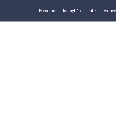
Humoras
Įdomybės
Life
Virtuvė