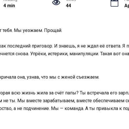
4 min
44
Ap
т тебя. Мы уезжаем. Прощай.
ак последний приговор. И знаешь, я не ждал её ответа. Я 
ачнется снова. Упрёки, истерики, манипуляции. Такая вот 
кричала она, узнав, что мы с женой съезжаем.
орая всю жизнь жила за счёт папы? Ты встречала его зарп
м не ты. Мы вместе зарабатываем, вместе обеспечиваем 
ёрство, а не подчинение. Мы — команда. А ты привыкла к 