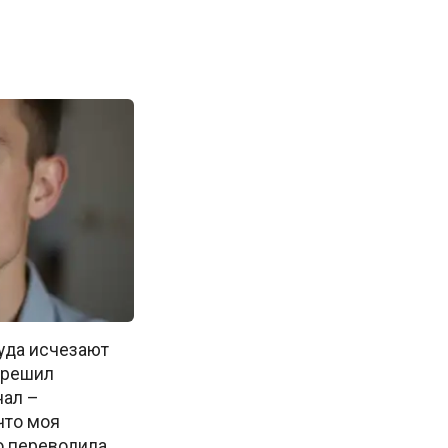
куда исчезают
м решил
нал –
что моя
о переводила