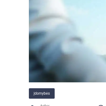
Įdomybės
Author