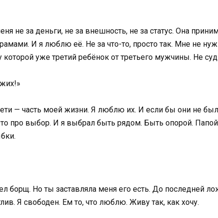
еня не за деньги, не за внешность, не за статус. Она прин
ами. И я люблю её. Не за что-то, просто так. Мне не нужн
 у которой уже третий ребёнок от третьего мужчины. Не суди
ужих!»
 дети — часть моей жизни. Я люблю их. И если бы они не б
Это про выбор. И я выбрал быть рядом. Быть опорой. Папой.
ыбки.
дел борщ. Но ты заставляла меня его есть. До последней л
ив. Я свободен. Ем то, что люблю. Живу так, как хочу.