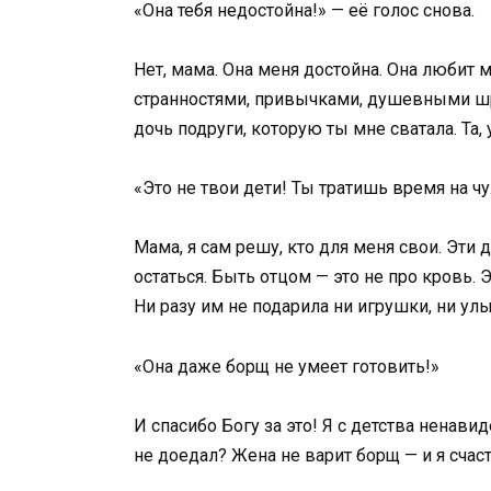
«Она тебя недостойна!» — её голос снова.
Нет, мама. Она меня достойна. Она любит м
странностями, привычками, душевными шрам
дочь подруги, которую ты мне сватала. Та,
«Это не твои дети! Ты тратишь время на ч
Мама, я сам решу, кто для меня свои. Эти
остаться. Быть отцом — это не про кровь. 
Ни разу им не подарила ни игрушки, ни ул
«Она даже борщ не умеет готовить!»
И спасибо Богу за это! Я с детства ненави
не доедал? Жена не варит борщ — и я счастл