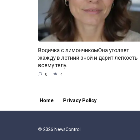
Водичка с лимончикомОна утоляет
жажду в летний зной и дарит лёгкость
всему телу.
0
4
Home
Privacy Policy
© 2026 NewsControl