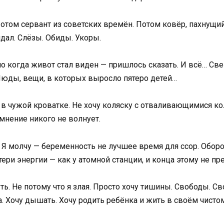
отом сервант из советских времён. Потом ковёр, пахнущи
дал. Слёзы. Обиды. Укоры.
но когда живот стал виден — пришлось сказать. И всё… Све
 Люды, вещи, в которых выросло пятеро детей…
пал в чужой кроватке. Не хочу коляску с отваливающимися к
 мнение никого не волнует.
 Я молчу — беременность не лучшее время для ссор. Оборо
атери энергии — как у атомной станции, и конца этому не пр
уть. Не потому что я злая. Просто хочу тишины. Свободы. 
. Хочу дышать. Хочу родить ребёнка и жить в своём чисто