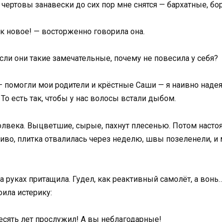
 чертовы занавески до сих пор мне снятся — бархатные, бо
ак новое! — восторженно говорила она.
если они такие замечательные, почему не повесила у себя?
 помогли мои родители и крёстные Саши — я наивно надеял
 То есть так, чтобы у нас волосы встали дыбом.
олвека. Выцветшие, сырые, пахнут плесенью. Потом настоял
криво, плитка отвалилась через неделю, швы позеленели, и
а руках притащила. Гудел, как реактивный самолёт, а вонь
оила истерику:
есять лет прослужил! А вы неблагодарные!