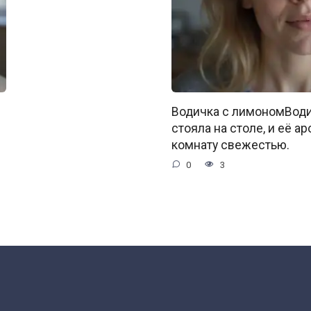
Водичка с лимономВоди
стояла на столе, и её а
комнату свежестью.
0
3