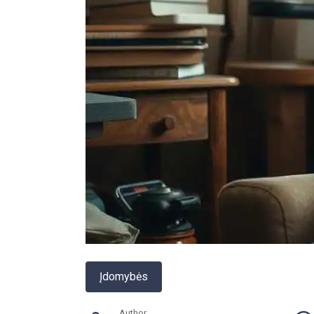
Įdomybės
Author