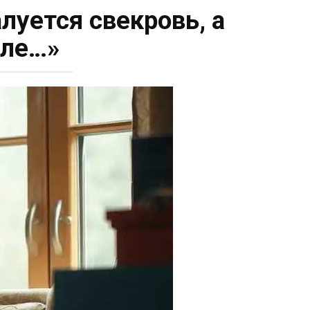
алуется свекровь, а
еле…»