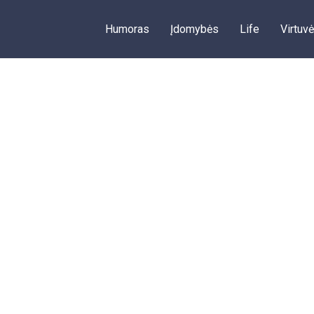
Humoras
Įdomybės
Life
Virtuvė