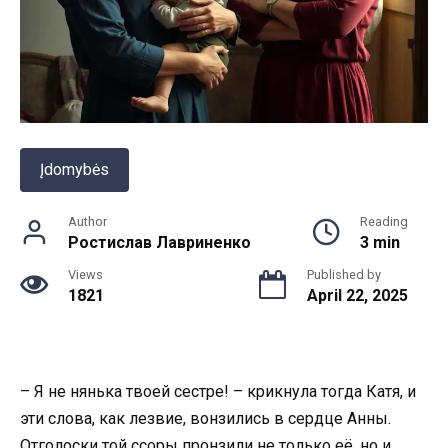
Įdomybės
Author
Reading
Ростислав Лавриненко
3 min
Views
Published by
1821
April 22, 2025
– Я не нянька твоей сестре! – крикнула тогда Катя, и
эти слова, как лезвие, вонзились в сердце Анны.
Отголоски той ссоры пронзили не только её, но и