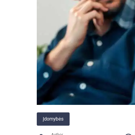
Įdomybės
Author