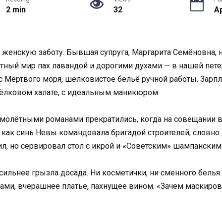
2 min
32
Ap
 женскую заботу. Бывшая супруга, Маргарита Семёновна, н
ютный мир пах лавандой и дорогими духами — в нашей пет
с Мёртвого моря, шелковистое бельё ручной работы. Зарпл
шёлковом халате, с идеальным маникюром.
имолётными романами прекратились, когда на совещании 
 как синь Невы командовала бригадой строителей, словно
л, но сервировал стол с икрой и «Советским» шампанским.
 сильнее грызла досада. Ни косметички, ни сменного бель
ами, вчерашнее платье, пахнущее вином. «Зачем маскирова