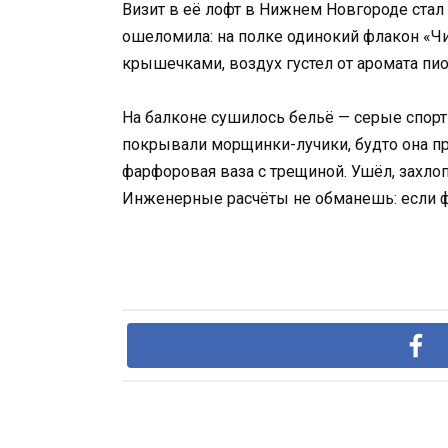
Визит в её лофт в Нижнем Новгороде стал 
ошеломила: на полке одинокий флакон «Чи
крышечками, воздух густел от аромата пио
На балконе сушилось бельё — серые спорт
покрывали морщинки-лучики, будто она при
фарфоровая ваза с трещиной. Ушёл, захло
Инженерные расчёты не обманешь: если ф