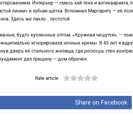
откровением. Интерьер — смесь хай-тека и антиквариата, п
стой линии» и зубная щётка. Вспомнил Маргариту — её по
нов. Здесь же пахло… пустотой.
ивные, будто купленные оптом. «Кружева чешутся», — пожа
нципиально игнорировала ночные кремы. В 45 лет я вдруг 
пнув дверь её стильного жилища, где роскошь стен контра
ундамент дал трещину — дом обречён.
Rate article
Share on Facebook