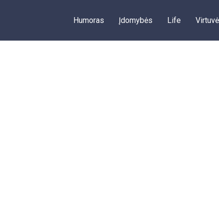
Humoras
Įdomybės
Life
Virtuvė