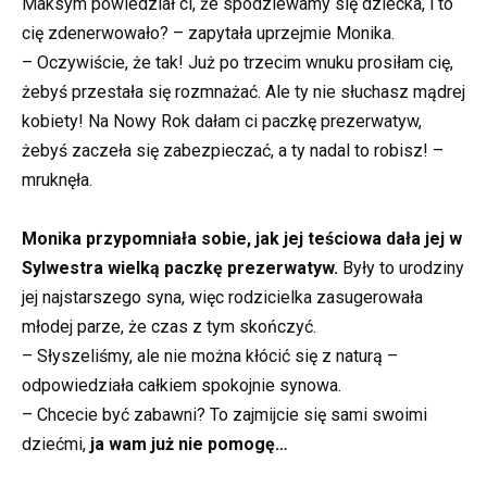
Maksym powiedział ci, że spodziewamy się dziecka, i to
cię zdenerwowało? – zapytała uprzejmie Monika.
– Oczywiście, że tak! Już po trzecim wnuku prosiłam cię,
żebyś przestała się rozmnażać. Ale ty nie słuchasz mądrej
kobiety! Na Nowy Rok dałam ci paczkę prezerwatyw,
żebyś zaczeła się zabezpieczać, a ty nadal to robisz! –
mruknęła.
Monika przypomniała sobie, jak jej teściowa dała jej w
Sylwestra wielką paczkę prezerwatyw.
Były to urodziny
jej najstarszego syna, więc rodzicielka zasugerowała
młodej parze, że czas z tym skończyć.
– Słyszeliśmy, ale nie można kłócić się z naturą –
odpowiedziała całkiem spokojnie synowa.
– Chcecie być zabawni? To zajmijcie się sami swoimi
dziećmi,
ja wam już nie pomogę…