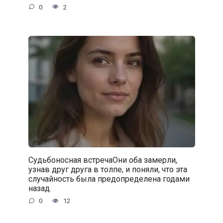
0
2
Судьбоносная встречаОни оба замерли,
узнав друг друга в толпе, и поняли, что эта
случайность была предопределена годами
назад.
0
12