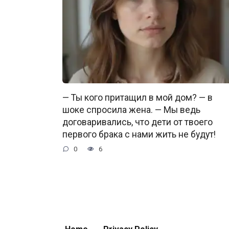
— Ты кого притащил в мой дом? — в
шоке спросила жена. — Мы ведь
договаривались, что дети от твоего
первого брака с нами жить не будут!
0
6