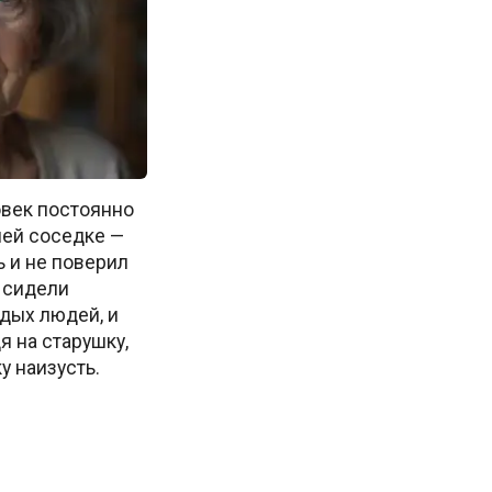
век постоянно
ней соседке —
 и не поверил
 сидели
дых людей, и
я на старушку,
у наизусть.