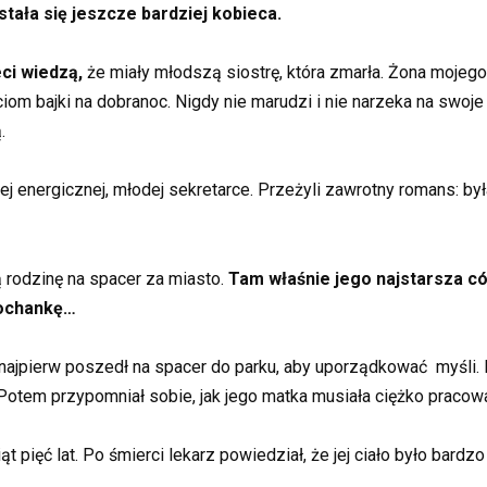
 stała się jeszcze bardziej kobieca.
ci wiedzą,
że miały młodszą siostrę, która zmarła. Żona mojego
om bajki na dobranoc. Nigdy nie marudzi i nie narzeka na swoje c
.
ej energicznej, młodej sekretarce. Przeżyli zawrotny romans: by
 rodzinę na spacer za miasto.
Tam właśnie jego najstarsza cór
kochankę…
e najpierw poszedł na spacer do parku, aby uporządkować myśli.
. Potem przypomniał sobie, jak jego matka musiała ciężko pracow
pięć lat. Po śmierci lekarz powiedział, że jej ciało było bardzo 