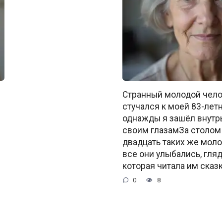
Странный молодой чело
стучался к моей 83-лет
однажды я зашёл внутрь
своим глазамЗа столом
двадцать таких же моло
все они улыбались, гляд
которая читала им сказк
0
8