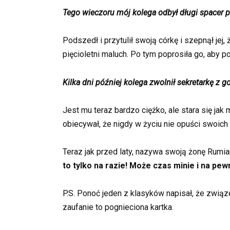
Tego wieczoru mój kolega odbył długi spacer p
Podszedł i przytulił swoją córkę i szepnął jej,
pięcioletni maluch. Po tym poprosiła go, aby po
Kilka dni później kolega zwolnił sekretarkę 
Jest mu teraz bardzo ciężko, ale stara się jak m
obiecywał, że nigdy w życiu nie opuści swoich 
Teraz jak przed laty, nazywa swoją żonę Rumiank
to tylko na razie!
Może czas minie i na pew
P.S. Ponoć jeden z klasyków napisał, że związe
zaufanie to pognieciona kartka.