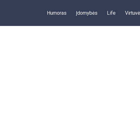
Humoras
Įdomybės
Life
Virtuvė