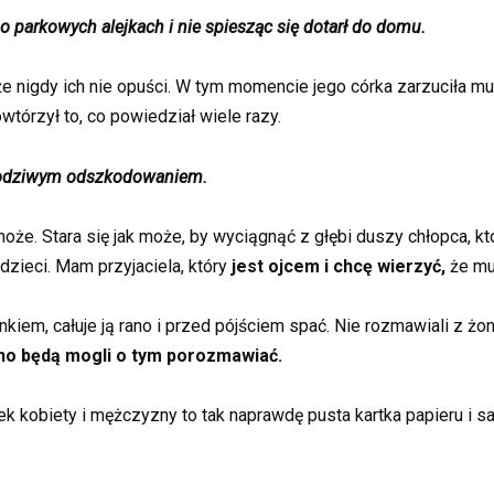
o parkowych alejkach i nie spiesząc się dotarł do domu.
 że nigdy ich nie opuści. W tym momencie jego córka zarzuciła mu 
wtórzył to, co powiedział wiele razy.
z godziwym odszkodowaniem.
oże. Stara się jak może, by wyciągnąć z głębi duszy chłopca, który
dzieci. Mam przyjaciela, który
jest ojcem i chcę wierzyć,
że mu
iem, całuje ją rano i przed pójściem spać. Nie rozmawiali z żoną
no będą mogli o tym porozmawiać.
k kobiety i mężczyzny to tak naprawdę pusta kartka papieru i sa