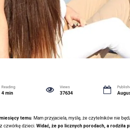
Reading
Views
Publish
4 min
37634
Augus
 miesięcy temu
. Mam przyjaciela, myślę, że czytelników nie będz
az czwórkę dzieci.
Widać, że po licznych porodach, a rodziła p