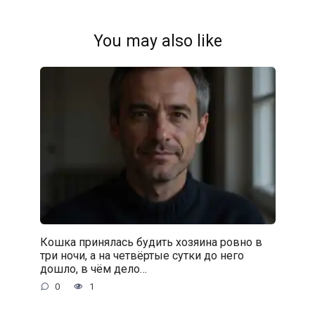
You may also like
Кошка принялась будить хозяина ровно в
три ночи, а на четвёртые сутки до него
дошло, в чём дело…
0
1