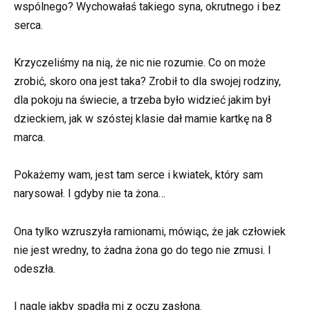
wspólnego? Wychowałaś takiego syna, okrutnego i bez
serca.
Krzyczeliśmy na nią, że nic nie rozumie. Co on może
zrobić, skoro ona jest taka? Zrobił to dla swojej rodziny,
dla pokoju na świecie, a trzeba było widzieć jakim był
dzieckiem, jak w szóstej klasie dał mamie kartkę na 8
marca.
Pokażemy wam, jest tam serce i kwiatek, który sam
narysował. I gdyby nie ta żona…
Ona tylko wzruszyła ramionami, mówiąc, że jak człowiek
nie jest wredny, to żadna żona go do tego nie zmusi. I
odeszła.
I nagle jakby spadła mi z oczu zasłona.