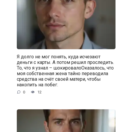
Я долго не мог понять, куда исчезают
деньги с карты. А потом решил проследить.
То, что я узнал – шокировалоОказалось, что
моя собственная жена тайно переводила
средства на счёт своей матери, чтобы
накопить на побег.
0
12