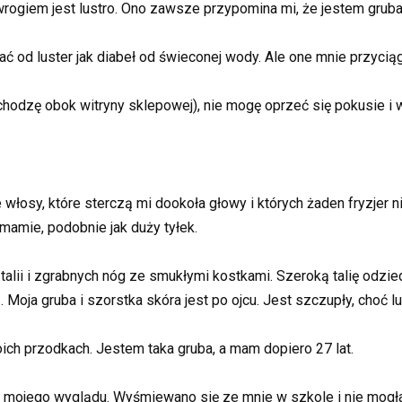
rogiem jest lustro. Ono zawsze przypomina mi, że jestem gruba 
 od luster jak diabeł od świeconej wody. Ale one mnie przyciąg
chodzę obok witryny sklepowej), nie mogę oprzeć się pokusie i w
włosy, które sterczą mi dookoła głowy i których żaden fryzjer nie
mamie, podobnie jak duży tyłek.
talii i zgrabnych nóg ze smukłymi kostkami. Szeroką talię odzie
z. Moja gruba i szorstka skóra jest po ojcu. Jest szczupły, choć l
ch przodkach. Jestem taka gruba, a mam dopiero 27 lat.
ojego wyglądu. Wyśmiewano się ze mnie w szkole i nie mogłam