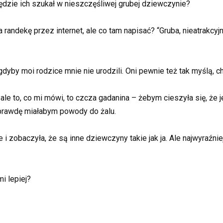
będzie ich szukał w nieszczęśliwej grubej dziewczynie?
randekę przez internet, ale co tam napisać? “Gruba, nieatrakcyjn
yby moi rodzice mnie nie urodzili. Oni pewnie też tak myślą, ch
 ale to, co mi mówi, to czcza gadanina – żebym cieszyła się, że
aprawdę miałabym powody do żalu.
 i zobaczyła, że są inne dziewczyny takie jak ja. Ale najwyraźni
i lepiej?