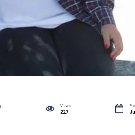
g
Views
Pu
227
Ju