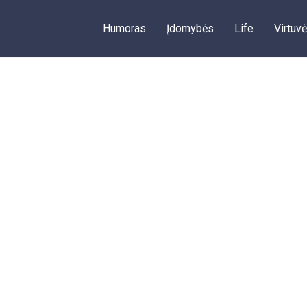
Humoras
Įdomybės
Life
Virtuvė