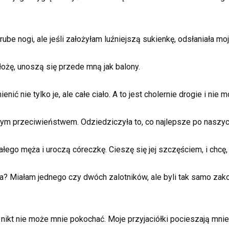
ube nogi, ale jeśli założyłam luźniejszą sukienkę, odsłaniała moj
ożę, unoszą się przede mną jak balony.
ić nie tylko je, ale całe ciało. A to jest cholernie drogie i nie 
witym przeciwieństwem. Odziedziczyła to, co najlepsze po naszy
ałego męża i uroczą córeczkę. Cieszę się jej szczęściem, i chcę,
a? Miałam jednego czy dwóch zalotników, ale byli tak samo zakomp
i nikt nie może mnie pokochać. Moje przyjaciółki pocieszają mn