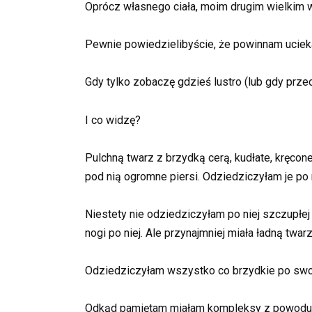
Oprócz własnego ciała, moim drugim wielkim w
Pewnie powiedzielibyście, że powinnam uciekać
Gdy tylko zobaczę gdzieś lustro (lub gdy prze
I co widzę?
Pulchną twarz z brzydką cerą, kudłate, kręcone 
pod nią ogromne piersi. Odziedziczyłam je po 
Niestety nie odziedziczyłam po niej szczupłej 
nogi po niej. Ale przynajmniej miała ładną twar
Odziedziczyłam wszystko co brzydkie po swoi
Odkąd pamiętam miałam kompleksy z powodu m