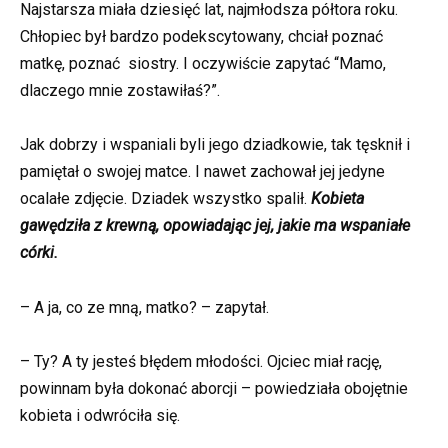
Najstarsza miała dziesięć lat, najmłodsza półtora roku.
Chłopiec był bardzo podekscytowany, chciał poznać
matkę, poznać siostry. I oczywiście zapytać “Mamo,
dlaczego mnie zostawiłaś?”.
Jak dobrzy i wspaniali byli jego dziadkowie, tak tęsknił i
pamiętał o swojej matce. I nawet zachował jej jedyne
ocalałe zdjęcie. Dziadek wszystko spalił.
Kobieta
gawędziła z krewną, opowiadając jej, jakie ma wspaniałe
córki.
– A ja, co ze mną, matko? – zapytał.
– Ty? A ty jesteś błędem młodości. Ojciec miał rację,
powinnam była dokonać aborcji – powiedziała obojętnie
kobieta i odwróciła się.