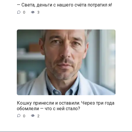
— Света, деньги с нашего счёта потратил я!
0
3
Кошку принесли и оставили. Через три года
обомлели — что с ней стало?
0
2