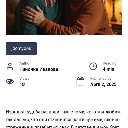
Įdomybės
Author
Reading
Ниночка Иванова
4 min
Views
Published by
18
April 2, 2025
Изредка судьба разводит нас с теми, кого мы любим,
так далеко, что они становятся почти чужими, словно
отражение в позабытых снах. В детстве я и мой брат