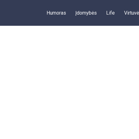
Humoras
Įdomybės
Life
Virtuvė