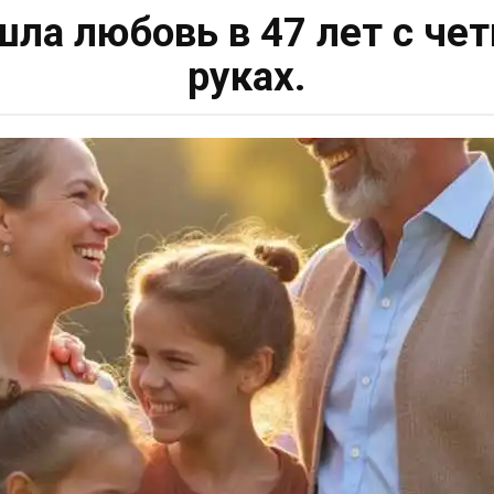
шла любовь в 47 лет с че
руках.