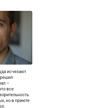
куда исчезают
м решил
нал –
что все
творительность
х, но в приюте
ел.