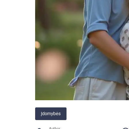
Įdomybės
Author