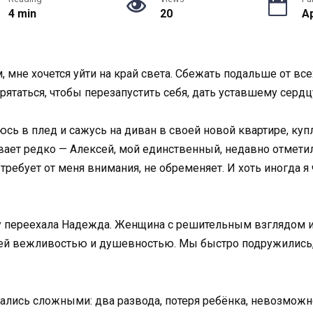
4 min
20
Ap
 мне хочется уйти на край света. Сбежать подальше от всех
рятаться, чтобы перезапустить себя, дать уставшему сердц
юсь в плед и сажусь на диван в своей новой квартире, куп
ет редко — Алексей, мой единственный, недавно отметил д
ребует от меня внимания, не обременяет. И хоть иногда я 
 переехала Надежда. Женщина с решительным взглядом и 
оей вежливостью и душевностью. Мы быстро подружились, 
ись сложными: два развода, потеря ребёнка, невозможно