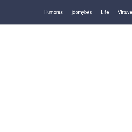
Humoras
Įdomybės
Life
Virtuvė