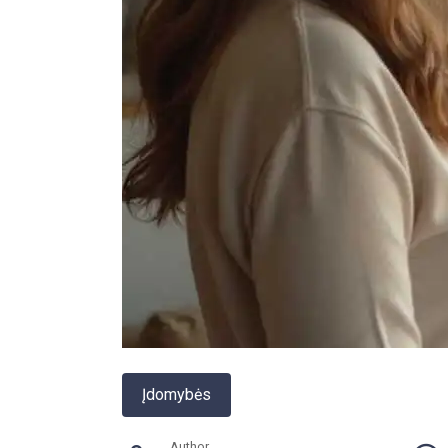
Įdomybės
Author