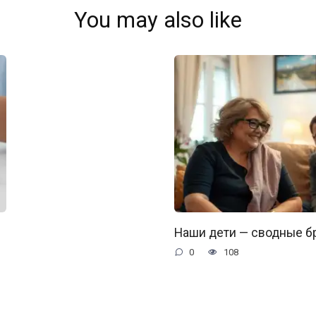
You may also like
Наши дети — сводные б
0
108