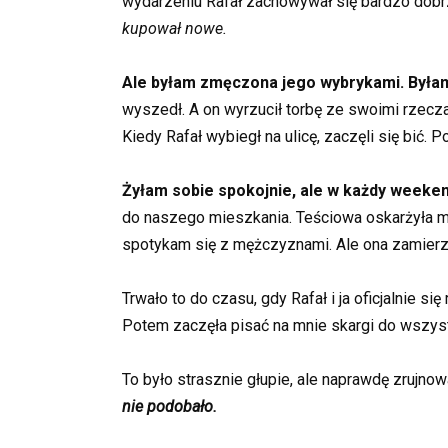
wydarzeniu Rafał zachowywał się bardzo dobrze
kupował nowe.
Ale byłam zmęczona jego wybrykami. Była
wyszedł. A on wyrzucił torbę ze swoimi rzeczam
Kiedy Rafał wybiegł na ulicę, zaczęli się bić. P
Żyłam sobie spokojnie, ale w każdy weeken
do naszego mieszkania. Teściowa oskarżyła mnie
spotykam się z mężczyznami. Ale ona zamierz
Trwało to do czasu, gdy Rafał i ja oficjalnie si
Potem zaczęła pisać na mnie skargi do wszyst
To było strasznie głupie, ale naprawdę zrujno
nie podobało.