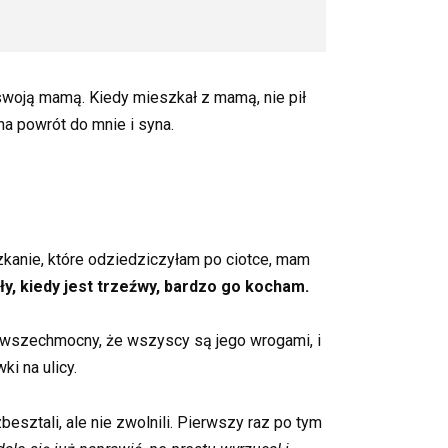
swoją mamą. Kiedy mieszkał z mamą, nie pił
na powrót do mnie i syna.
szkanie, które odziedziczyłam po ciotce, mam
miły, kiedy jest trzeźwy, bardzo go kocham.
est wszechmocny, że wszyscy są jego wrogami, i
i na ulicy.
esztali, ale nie zwolnili. Pierwszy raz po tym