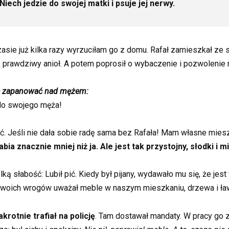
Niech jedzie do swojej matki i psuje jej nerwy.
asie już kilka razy wyrzuciłam go z domu. Rafał zamieszkał ze 
k prawdziwy anioł. A potem poprosił o wybaczenie i pozwolenie 
fię zapanować nad mężem:
 do swojego męża!
arać. Jeśli nie dała sobie radę sama bez Rafała! Mam własne mie
abia znacznie mniej niż ja. Ale jest tak przystojny, słodki i 
lką słabość: Lubił pić. Kiedy był pijany, wydawało mu się, że j
swoich wrogów uważał meble w naszym mieszkaniu, drzewa i ławk
otnie trafiał na policję
. Tam dostawał mandaty. W pracy go zb