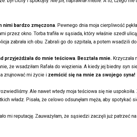
: był cichy i spokojny.
Nie pił, naprawiał meble. A to, czego nie 
m nimi bardzo zmęczona
. Pewnego dnia moja cierpliwość pękła
i przez okno. Torba trafiła w sąsiada, który właśnie szedł ulicą
olicja zabrała ich obu. Zabrali go do szpitala, a potem wsadzili do
d przyjeżdżała do mnie teściowa
.
Beształa mnie.
Krzyczała n
, że wsadziłam Rafała do więzienia. A kiedy jej biedny syn sied
a zrujnować mi życie i
zemścić się na mnie za swojego syna!
ę rozwiedliśmy. Ale nawet wtedy moja teściowa się nie uspokoiła. Z
kich władz. Pisała, że celowo odsunęłam męża, aby spotykać s
wało mi reputację. Zauważyłam, że sąsiedzi zaczęli już patrzeć n