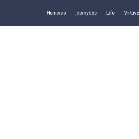
Humoras
Įdomybės
Life
Virtuvė