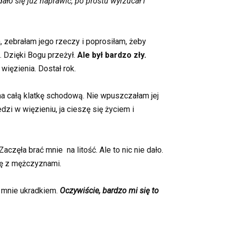
dało się już naprawić, po prostu wyrzucał i
, zebrałam jego rzeczy i poprosiłam, żeby
. Dzięki Bogu przeżył.
Ale był bardzo zły.
 więzienia. Dostał rok.
a całą klatkę schodową. Nie wpuszczałam jej
zi w więzieniu, ja cieszę się życiem i
aczęła brać mnie na litość. Ale to nic nie dało.
ię z mężczyznami.
a mnie ukradkiem.
Oczywiście, bardzo mi się to