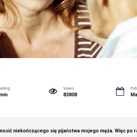
ading
Views
Pub
 min
83808
Ma
y znosić niekończącego się pijaństwa mojego męża. Więc po