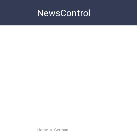
Skip
NewsControl
to
content
Home
»
German