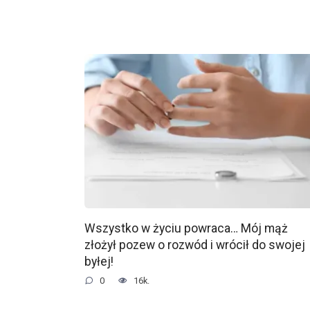
Wszystko w życiu powraca… Mój mąż
złożył pozew o rozwód i wrócił do swojej
byłej!
0
16k.