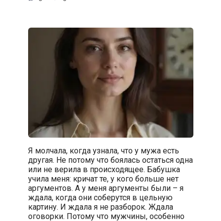
Я молчала, когда узнала, что у мужа есть
другая. Не потому что боялась остаться одна
или не верила в происходящее. Бабушка
учила меня: кричат те, у кого больше нет
аргументов. А у меня аргументы были – я
ждала, когда они соберутся в цельную
картину. И ждала я не разборок. Ждала
оговорки. Потому что мужчины, особенно