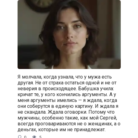
Я молчала, когда узнала, что у мужа есть
другая. Не от страха остаться одной и не от
неверия в происходящее. Бабушка учила:
кричат те, у кого кончились аргументы. А у
меня аргументы имелись — я ждала, когда
они соберутся в единую картину. И ждала я
не скандала. Ждала оговорки. Потому что
мужчины, особенно такие, как мой Сергей,
всегда проговариваются не о женщинах, а о
деньгах, которые им не принадлежат.
0
5