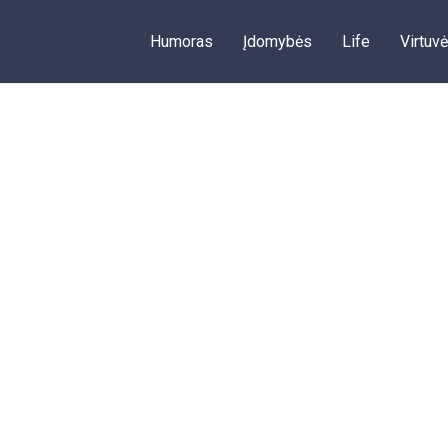
Humoras
Įdomybės
Life
Virtuvė