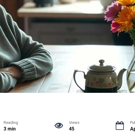
Reading
Views
Pu
3 min
45
Ap