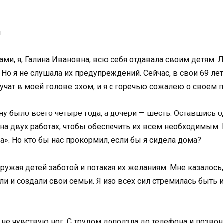
и
ми, я, Галина Ивановна, всю себя отдавала своим детям. 
. Но я не слушала их предупреждений. Сейчас, в свои 69 лет
вучат в моей голове эхом, и я с горечью сожалею о своем
ну было всего четыре года, а дочери — шесть. Оставшись 
на двух работах, чтобы обеспечить их всем необходимым. 
а». Но кто бы нас прокормил, если бы я сидела дома?
ружая детей заботой и потакая их желаниям. Мне казалось, 
ли и создали свои семьи. Я изо всех сил стремилась быт
 не чувствую ног. С трудом доползла до телефона и позвони