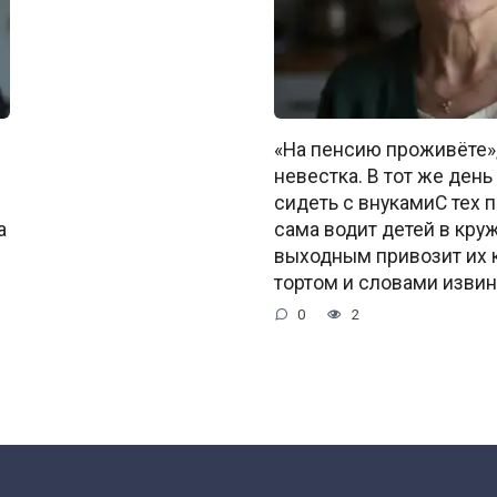
«На пенсию проживёте»,
невестка. В тот же день
сидеть с внукамиС тех 
а
сама водит детей в круж
выходным привозит их к
тортом и словами извин
0
2