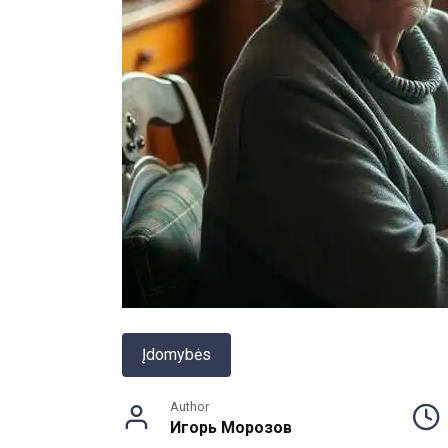
Įdomybės
Author
Игорь Морозов