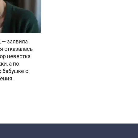
 — заявила
 я отказалась
пор невестка
ки, а по
 бабушке с
ения.