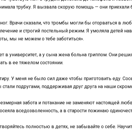
днимала трубку. Я вызвала скорую помощь — они приехали
ог. Врачи сказали, что тромбы могли бы оторваться в люб
лечение и строгий постельный режим. Я умоляла детей нав
боты, мы не можем о тебе заботиться».
т в университет, а у сына жена больна гриппом. Они решил
ать в ее тяжелом состоянии.
тиру. У меня не было сил даже чтобы приготовить еду. Со
 стали подругами, поддерживая друг друга на наши скром
езмерная забота и потакание не заменяют настоящей любви
посеяла вседозволенность, а в старости пожинаю одиночест
творяйтесь полностью в детях, не забывайте о себе. Научи