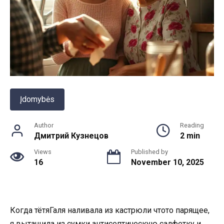
Įdomybės
Author
Reading
Дмитрий Кузнецов
2 min
Views
Published by
16
November 10, 2025
Когда тётяГаля наливала из кастрюли чтото парящее,
я вытащила из сумки антисептическую салфетку и