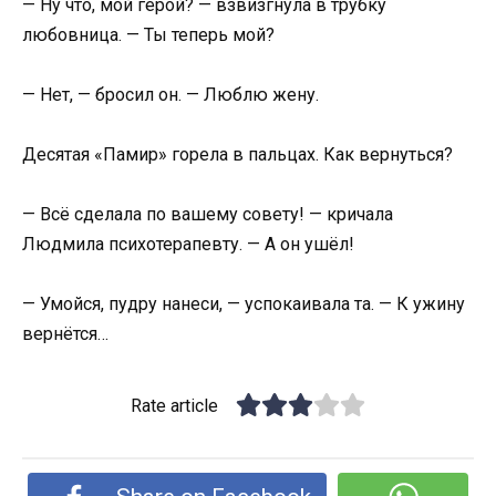
— Ну что, мой герой? — взвизгнула в трубку
любовница. — Ты теперь мой?
— Нет, — бросил он. — Люблю жену.
Десятая «Памир» горела в пальцах. Как вернуться?
— Всё сделала по вашему совету! — кричала
Людмила психотерапевту. — А он ушёл!
— Умойся, пудру нанеси, — успокаивала та. — К ужину
вернётся…
Rate article