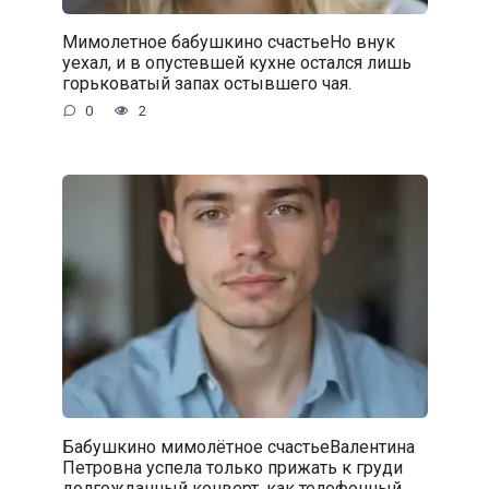
Мимолетное бабушкино счастьеНо внук
уехал, и в опустевшей кухне остался лишь
горьковатый запах остывшего чая.
0
2
Бабушкино мимолётное счастьеВалентина
Петровна успела только прижать к груди
долгожданный конверт, как телефонный